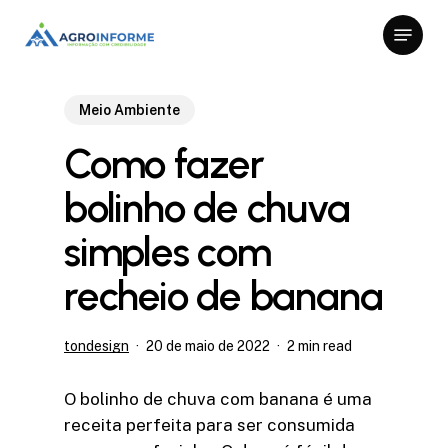
Skip
Menu
to
Close
main
Menu
content
Meio Ambiente
Como fazer
bolinho de chuva
simples com
recheio de banana
tondesign
20 de maio de 2022
2 min read
O bolinho de chuva com banana é uma
receita perfeita para ser consumida