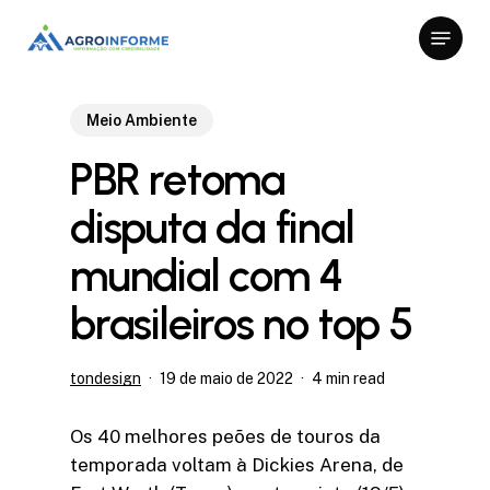
Skip
Menu
to
Close
main
Menu
content
Meio Ambiente
PBR retoma
disputa da final
mundial com 4
brasileiros no top 5
tondesign
19 de maio de 2022
4 min read
Os 40 melhores peões de touros da
temporada voltam à Dickies Arena, de