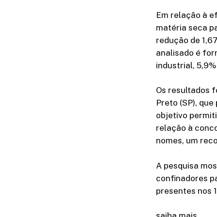
Em relação à ef
matéria seca p
redução de 1,6
analisado é fo
industrial, 5,9
Os resultados f
Preto (SP), que
objetivo permit
relação à conc
nomes, um reco
A pesquisa most
confinadores pa
presentes nos 
saiba mais