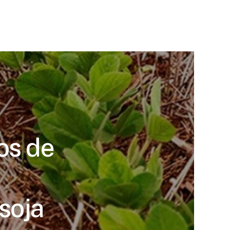
os de
soja