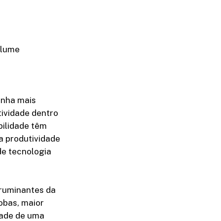
olume
anha mais
tividade dentro
bilidade têm
 a produtividade
de tecnologia
 ruminantes da
obas, maior
dade de uma