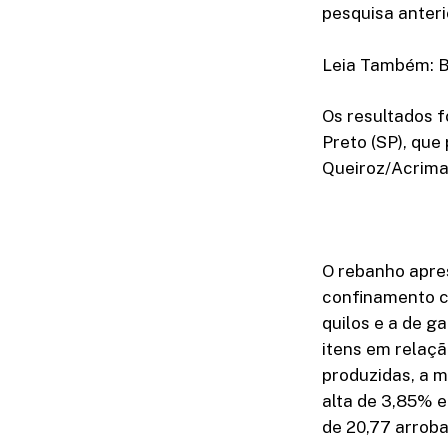
pesquisa anteri
Leia Também: Br
Os resultados f
Preto (SP), que
Queiroz/Acrima
O rebanho apre
confinamento co
quilos e a de g
itens em relaçã
produzidas, a m
alta de 3,85% e
de 20,77 arrob