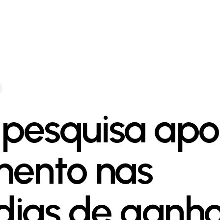
: pesquisa ap
ento nas
ias de ganho