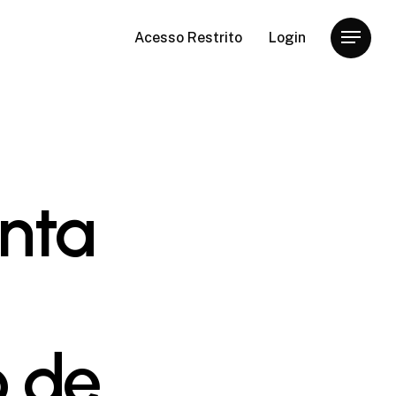
Acesso Restrito
Login
Menu
onta
 de