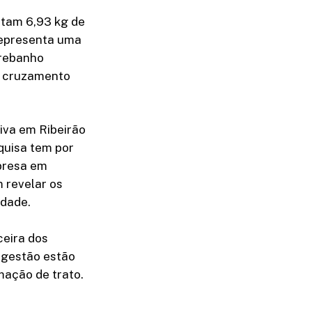
ntam 6,93 kg de
representa uma
 rebanho
e cruzamento
iva em Ribeirão
quisa tem por
mpresa em
 revelar os
idade.
ceira dos
e gestão estão
ação de trato.