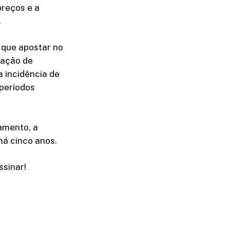
preços e a
.
 que apostar no
tação de
a incidência de
 períodos
amento, a
há cinco anos.
sinar!​