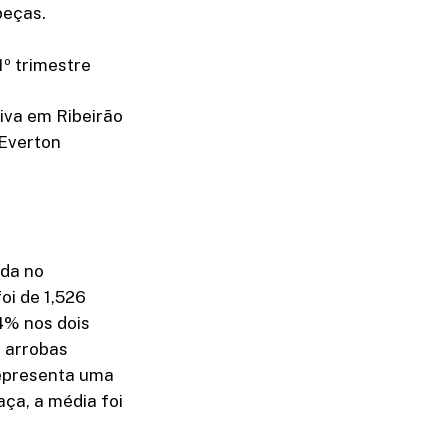
beças.
º trimestre
iva em Ribeirão
 Everton
ada no
oi de 1,526
,4% nos dois
m arrobas
 representa uma
ça, a média foi