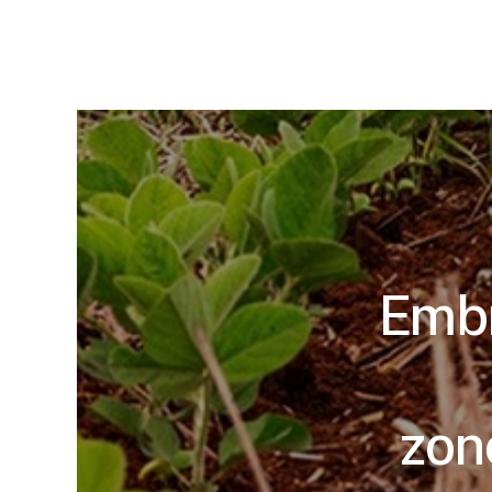
Embr
zon