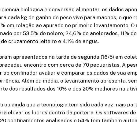
iciência biológica e conversão alimentar, os dados apo
ara cada kg de ganho de peso vivo para machos, o que 
7% em relação ao apurado no primeiro levantamento. O
rmado por 53,5% de nelore, 24,6% de anelorados, 11% d
% de cruzamento leiteiro e 4,1% de angus.
oram apresentados na tarde de segunda (16/5) em colet
 precedeu encontro com cerca de 70 pecuaristas. A pes
ir ao confinador avaliar e comparar os dados de sua e
orrência. Além da média, o levantamento apresenta, sem
rte dos resultados dos 10% e dos 20% melhores na ativ
rou ainda que a tecnologia tem sido cada vez mais par
ra elevar os lucros dentro da porteira. Os softwares d
120 confinamentos analisados e 54% têm também autom