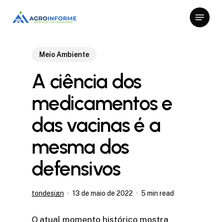
Skip
Menu
to
Close
main
Menu
content
Meio Ambiente
A ciência dos
medicamentos e
das vacinas é a
mesma dos
defensivos
tondesign
13 de maio de 2022
5 min read
O atual momento histórico mostra