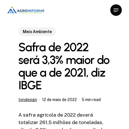
Skip
Menu
to
Close
main
Menu
content
Meio Ambiente
Safra de 2022
será 3,3% maior do
que a de 2021, diz
IBGE
tondesign
12 de maio de 2022
5 min read
A safra agrícola de 2022 deverá
totalizar 261,5 milhões de toneladas,