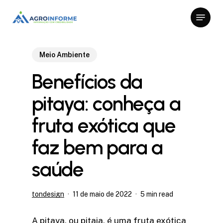
Skip
Menu
to
Close
main
Menu
content
Meio Ambiente
Benefícios da
pitaya: conheça a
fruta exótica que
faz bem para a
saúde
tondesign
11 de maio de 2022
5 min read
A pitaya, ou pitaia, é uma fruta exótica