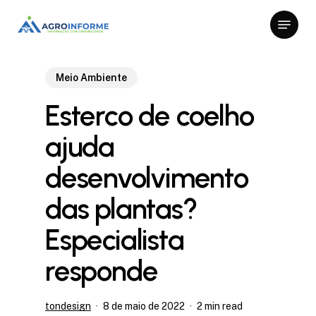
Skip
Menu
to
Close
main
Menu
content
Meio Ambiente
Esterco de coelho
ajuda
desenvolvimento
das plantas?
Especialista
responde
tondesign
8 de maio de 2022
2 min read