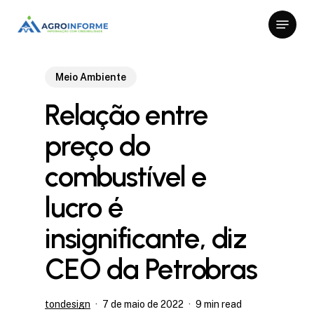
Skip
Menu
to
Close
main
Menu
content
Meio Ambiente
Relação entre
preço do
combustível e
lucro é
insignificante, diz
CEO da Petrobras
tondesign
7 de maio de 2022
9 min read