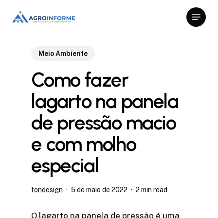
Skip
Menu
to
Close
main
Menu
content
Meio Ambiente
Como fazer
lagarto na panela
de pressão macio
e com molho
especial
tondesign
5 de maio de 2022
2 min read
O lagarto na panela de pressão é uma