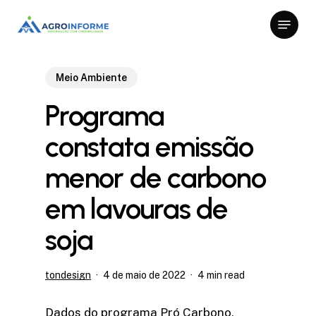
Skip
Menu
to
Close
main
Menu
content
Meio Ambiente
Programa
constata emissão
menor de carbono
em lavouras de
soja
tondesign
4 de maio de 2022
4 min read
Dados do programa Pró Carbono,