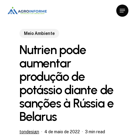
Skip
Menu
to
Close
main
Menu
content
Meio Ambiente
Nutrien pode
aumentar
produção de
potássio diante de
sanções à Rússia e
Belarus
tondesign
4 de maio de 2022
3 min read