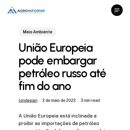
Skip
Menu
to
Close
main
Menu
content
Meio Ambiente
União Europeia
pode embargar
petróleo russo até
fim do ano
tondesign
2 de maio de 2022
3 min read
A União Europeia está inclinada a
proibir as importações de petróleo