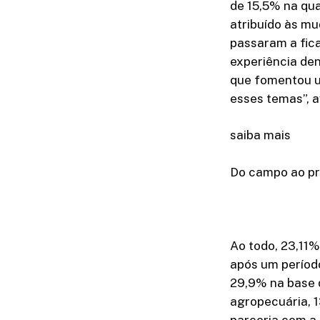
de 15,5% na qua
atribuído às m
passaram a fica
experiência den
que fomentou u
esses temas”, a
saiba mais
Do campo ao pr
Ao todo, 23,11%
após um período
29,9% na base 
agropecuária, 
parceria com a 