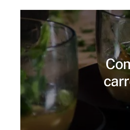
Com
car