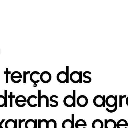
terço das
dtechs do agr
xaram de ope