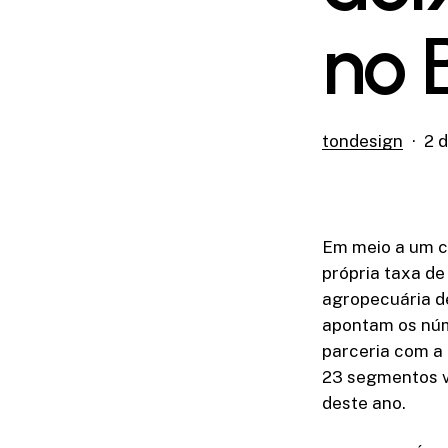
no 
tondesign
2 
Em meio a um ce
própria taxa d
agropecuária de
apontam os núm
parceria com a
23 segmentos vo
deste ano.