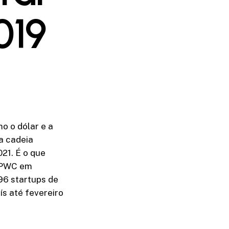
019
o o dólar e a
a cadeia
21. É o que
a PWC em
96 startups de
s até fevereiro