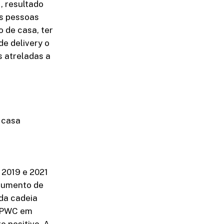
, resultado
As pessoas
 de casa, ter
de delivery o
 atreladas a
 casa
 2019 e 2021
 aumento de
da cadeia
a PWC em
o positivo. A