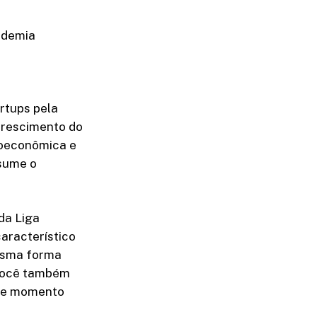
ndemia
rtups pela
crescimento do
roeconômica e
sume o
da Liga
aracterístico
mesma forma
 você também
ele momento