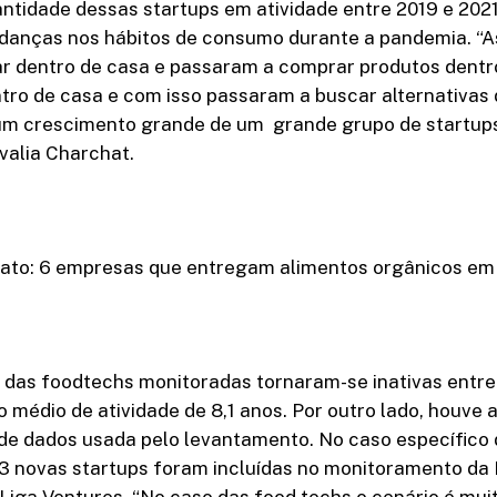
ntidade dessas startups em atividade entre 2019 e 2021
udanças nos hábitos de consumo durante a pandemia. “
r dentro de casa e passaram a comprar produtos dentro
tro de casa e com isso passaram a buscar alternativas 
m crescimento grande de um grande grupo de startups
valia Charchat.
ato: 6 empresas que entregam alimentos orgânicos em
 das foodtechs monitoradas tornaram-se inativas entre
 médio de atividade de 8,1 anos. Por outro lado, houve
de dados usada pelo levantamento. No caso específico 
13 novas startups foram incluídas no monitoramento d
Liga Ventures. “No caso das food techs o cenário é muit