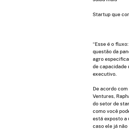
Startup que co
“Esse é o flux
questão da pan
agro especific
de capacidade 
executivo.
De acordo com o
Ventures, Raph
do setor de sta
como você pode
está exposto a
caso ele já nã