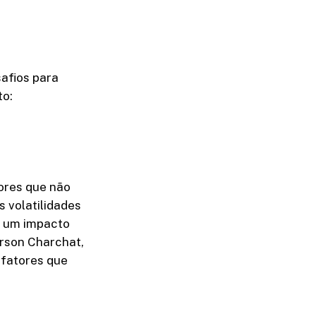
afios para
to:
ores que não
 volatilidades
o um impacto
erson Charchat,
 fatores que