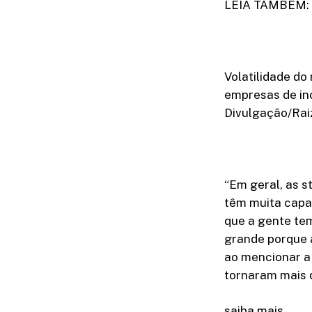
LEIA TAMBÉM: A
Volatilidade d
empresas de in
Divulgação/Rai
“Em geral, as 
têm muita capac
que a gente te
grande porque a
ao mencionar a 
tornaram mais d
saiba mais