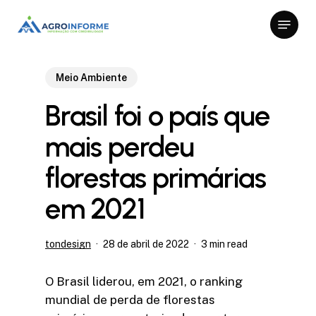
Skip
Menu
to
Close
main
Menu
content
Meio Ambiente
Brasil foi o país que
mais perdeu
florestas primárias
em 2021
tondesign
28 de abril de 2022
3 min read
O Brasil liderou, em 2021, o ranking
mundial de perda de florestas