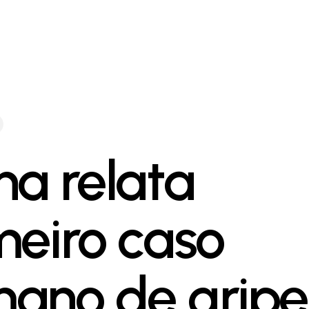
na relata
meiro caso
ano de gripe