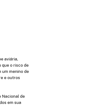
e aviária,
 que o risco de
em um menino de
re e outros
o Nacional de
ados em sua