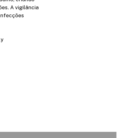
es. A vigilância
 infecções
ly