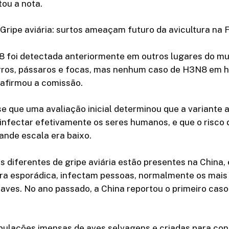
ou a nota.
ripe aviária: surtos ameaçam futuro da avicultura na 
8 foi detectada anteriormente em outros lugares do m
rros, pássaros e focas, mas nenhum caso de H3N8 em 
 afirmou a comissão.
e que uma avaliação inicial determinou que a variante a
 infectar efetivamente os seres humanos, e que o risco
ande escala era baixo.
s diferentes de gripe aviária estão presentes na China,
ira esporádica, infectam pessoas, normalmente os mais 
aves. No ano passado, a China reportou o primeiro cas
pulações imensas de aves selvagens e criadas para co