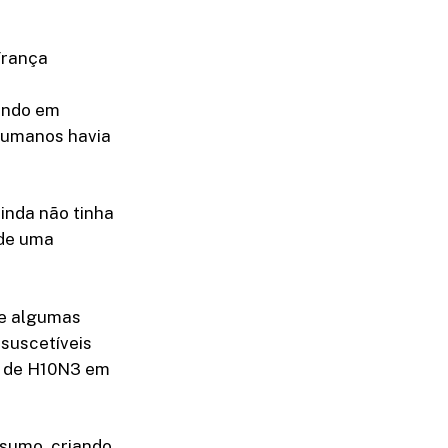
França
undo em
humanos havia
inda não tinha
 de uma
 e algumas
suscetíveis
o de H10N3 em
nsumo, criando