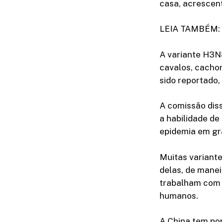
casa, acrescent
LEIA TAMBÉM: G
A variante H3N
cavalos, cacho
sido reportado,
A comissão diss
a habilidade de
epidemia em gr
Muitas variante
delas, de mane
trabalham com 
humanos.
A China tem po