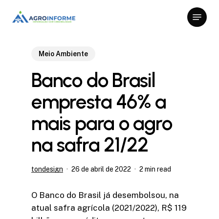
Skip
Menu
to
Close
main
Menu
content
Meio Ambiente
Banco do Brasil
empresta 46% a
mais para o agro
na safra 21/22
tondesign
26 de abril de 2022
2 min read
O Banco do Brasil já desembolsou, na
atual safra agrícola (2021/2022), R$ 119