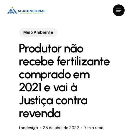
Skip
Menu
to
Close
main
Menu
content
Meio Ambiente
Produtor não
recebe fertilizante
comprado em
2021 e vai à
Justiça contra
revenda
tondesign
25 de abril de 2022
7 min read