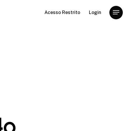
Acesso Restrito
Login
Menu
4º