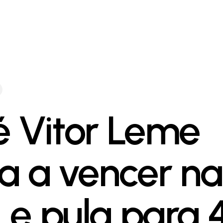
é Vitor Leme
ta a vencer na
 e pula para 