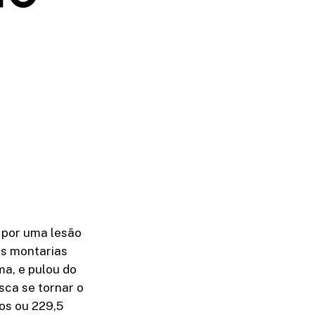
 por uma lesão
ês montarias
ma, e pulou do
sca se tornar o
os ou 229,5