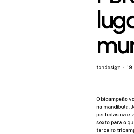
lug
mun
tondesign
19 
O bicampeão vo
na mandíbula, J
perfeitas na et
sexto para o qu
terceiro tricam