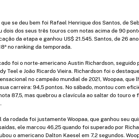
o que se deu bem foi Rafael Henrique dos Santos, de Se
u dois dos seus três touros com notas acima de 90 pont
ação da etapa e ganhou US$ 21.545. Santos, de 26 anos
18ª no ranking da temporada.
cado foi o norte-americano Austin Richardson, seguido 
y Teel e João Ricardo Vieira. Richardson foi o destaqu
ensacional no campeão mundial de 2021, Woopaa, que l
sua carreira: 94,5 pontos. No sábado, montou com efici
nota 87,5, mas quebrou a clavícula ao saltar do touro e 
.
l da rodada foi justamente Woopaa, que ganhou seu qui
saídas, ele marcou 46,25 quando foi superado por Richa
ubou o americano Dalton Kaesel em 7,2 segundos. Woo