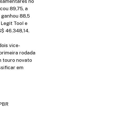
gulamentares no
cou 89,75, a
e ganhou 88,5
Legit TooI e
S$ 46.348,14.
ois vice-
primeira rodada
m touro novato
ssificar em
 PBR