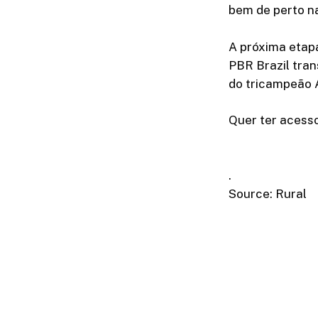
bem de perto na
A próxima etapa
PBR Brazil tran
do tricampeão A
Quer ter acesso
.
Source: Rural