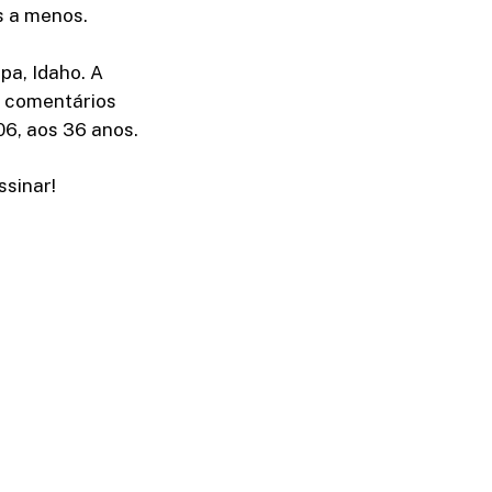
s a menos.
pa, Idaho. A
m comentários
06, aos 36 anos.
sinar!​