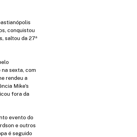
bastianópolis
os, conquistou
, saltou da 27ª
pelo
e na sexta, com
he rendeu a
ência Mike's
ficou fora da
nto evento do
rdson e outros
ppa é seguido