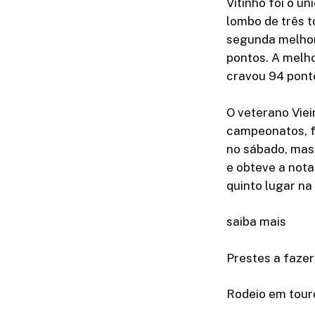
Vitinho foi o ú
lombo de três t
segunda melhor
pontos. A melho
cravou 94 pont
O veterano Viei
campeonatos, f
no sábado, mas 
e obteve a nota
quinto lugar na
saiba mais
Prestes a fazer
Rodeio em touro