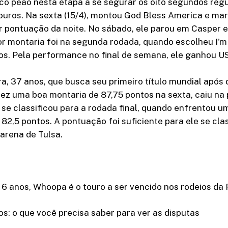
nico peão nesta etapa a se segurar os oito segundos re
ouros. Na sexta (15/4), montou God Bless America e mar
 pontuação da noite. No sábado, ele parou em Casper 
r montaria foi na segunda rodada, quando escolheu I'm 
os. Pela performance no final de semana, ele ganhou U
ra, 37 anos, que busca seu primeiro título mundial após d
ez uma boa montaria de 87,75 pontos na sexta, caiu na 
se classificou para a rodada final, quando enfrentou u
 82,5 pontos. A pontuação foi suficiente para ele se cla
 arena de Tulsa.
 6 anos, Whoopa é o touro a ser vencido nos rodeios da
s: o que você precisa saber para ver as disputas