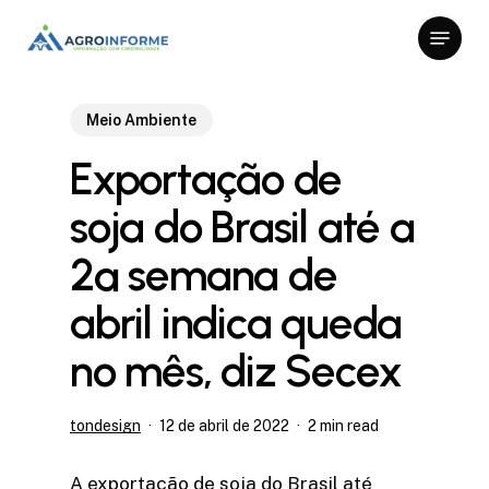
Skip
Menu
to
Close
main
Menu
content
Meio Ambiente
Exportação de
soja do Brasil até a
2ª semana de
abril indica queda
no mês, diz Secex
tondesign
12 de abril de 2022
2 min read
A exportação de soja do Brasil até