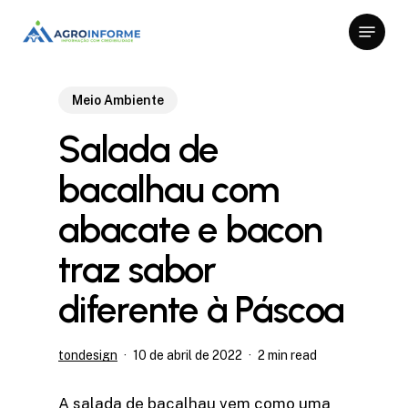
Skip
Menu
to
Close
main
Menu
content
Meio Ambiente
Salada de
bacalhau com
abacate e bacon
traz sabor
diferente à Páscoa
tondesign
10 de abril de 2022
2 min read
A salada de bacalhau vem como uma