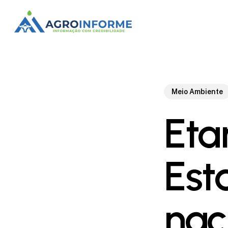
Skip
to
main
content
Meio Ambiente
Eta
Est
nac