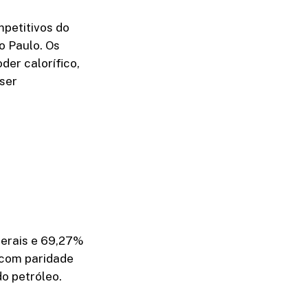
petitivos do
o Paulo. Os
der calorífico,
 ser
erais e 69,27%
 com paridade
o petróleo.