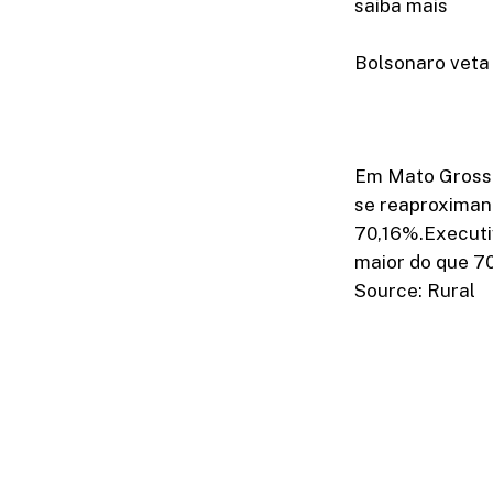
saiba mais
Bolsonaro veta 
Em Mato Grosso
se reaproximand
70,16%.Executi
maior do que 70
Source: Rural