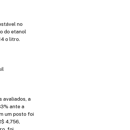
estável no
o do etanol
 o litro.
il
 avaliados, a
,83% ante a
m um posto foi
R$ 4,756,
o, foi