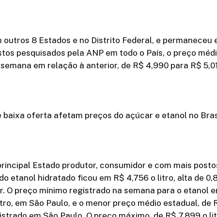
 outros 8 Estados e no Distrito Federal, e permaneceu 
tos pesquisados pela ANP em todo o País, o preço médi
semana em relação à anterior, de R$ 4,990 para R$ 5,014
 baixa oferta afetam preços do açúcar e etanol no Bras
rincipal Estado produtor, consumidor e com mais postos
o etanol hidratado ficou em R$ 4,756 o litro, alta de 0
r. O preço mínimo registrado na semana para o etanol e
itro, em São Paulo, e o menor preço médio estadual, de 
strado em São Paulo. O preço máximo, de R$ 7,899 o litr