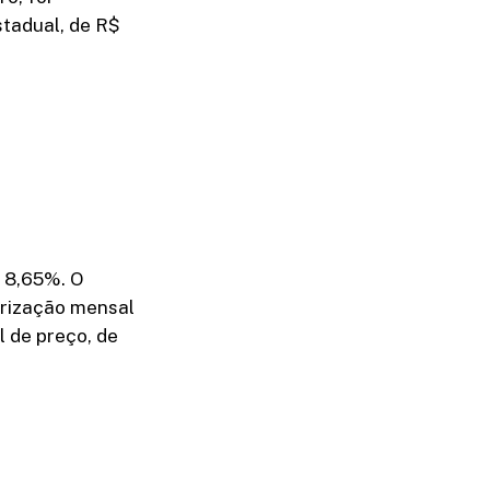
stadual, de R$
 8,65%. O
orização mensal
l de preço, de