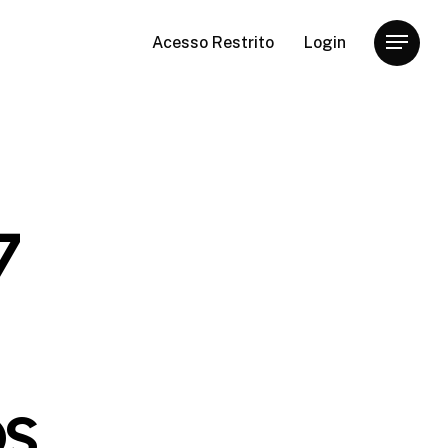
Acesso Restrito
Login
Menu
7
os