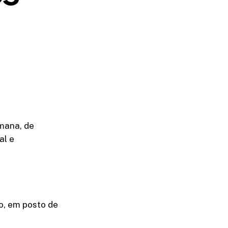
mana, de
al e
o, em posto de