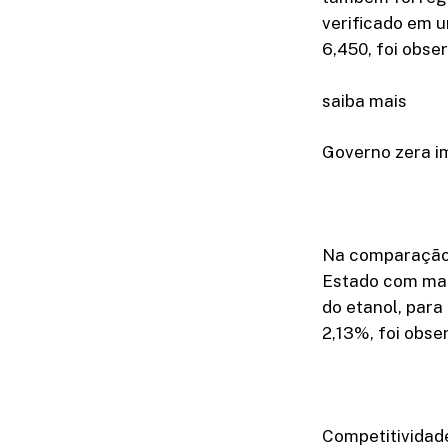
verificado em u
6,450, foi obs
saiba mais
Governo zera i
Na comparação 
Estado com mai
do etanol, para
2,13%, foi obse
Competitividad