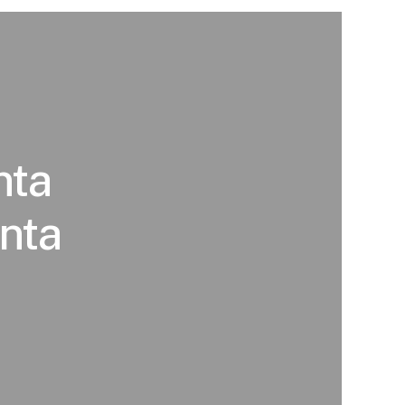
nta
nta