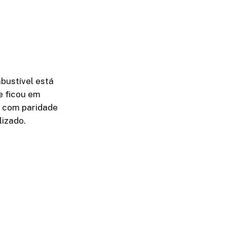
bustível está
e ficou em
o com paridade
lizado.