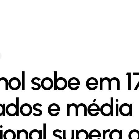
nol sobe em 1
ados e média
ional supera 