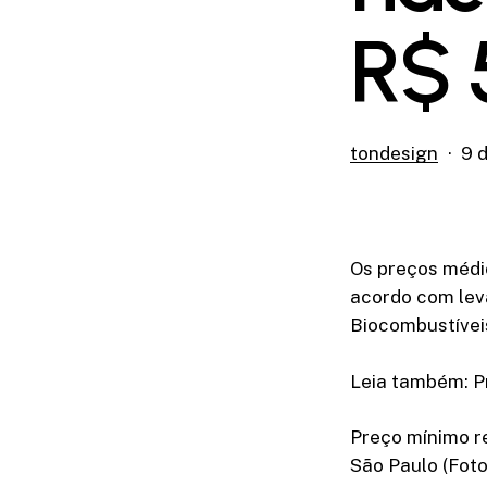
R$ 5
tondesign
9 d
Os preços médi
acordo com lev
Biocombustívei
Leia também: Pr
Preço mínimo re
São Paulo (Foto