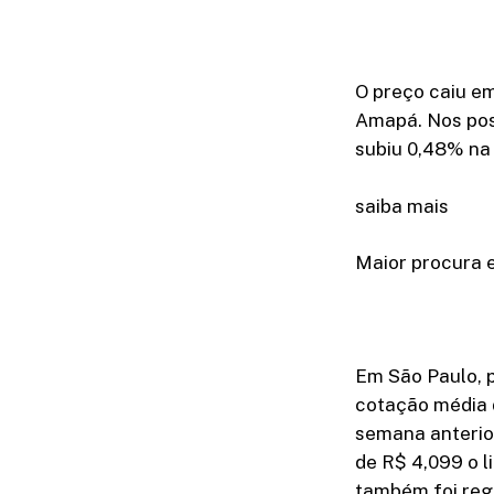
O preço caiu em
Amapá. Nos pos
subiu 0,48% na 
saiba mais
Maior procura e
Em São Paulo, p
cotação média d
semana anterio
de R$ 4,099 o l
também foi regi