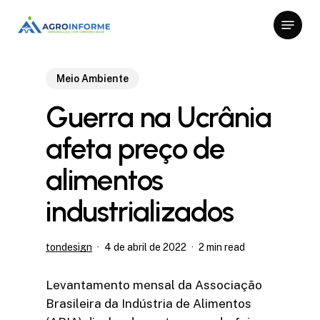
Skip
Menu
to
Close
main
Menu
content
Meio Ambiente
Guerra na Ucrânia
afeta preço de
alimentos
industrializados
tondesign
4 de abril de 2022
2 min read
Levantamento mensal da Associação
Brasileira da Indústria de Alimentos