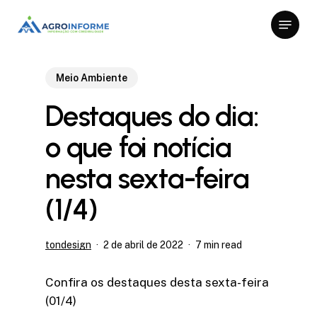
Skip
Menu
to
Close
main
Menu
content
Meio Ambiente
Destaques do dia:
o que foi notícia
nesta sexta-feira
(1/4)
tondesign
2 de abril de 2022
7 min read
Confira os destaques desta sexta-feira
(01/4)