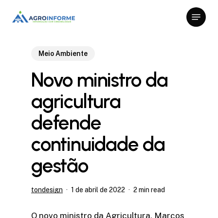
Skip
Menu
to
Close
main
Menu
content
Meio Ambiente
Novo ministro da
agricultura
defende
continuidade da
gestão
tondesign
1 de abril de 2022
2 min read
O novo ministro da Agricultura, Marcos