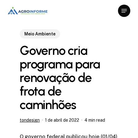
Skip
Menu
to
Close
main
Menu
content
Meio Ambiente
Governo cria
programa para
renovação de
frota de
caminhões
tondesign
1 de abril de 2022
4 min read
O governo federal publicou hoje (01/04)