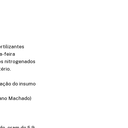
rtilizantes
a-feira
tes nitrogenados
ério.
rtação do insumo
riano Machado)
do, eram de 5,9