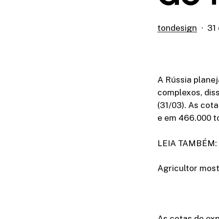
tondesign
31
A Rússia planej
complexos, dis
(31/03). As cot
e em 466.000 to
LEIA TAMBÉM: Fa
Agricultor mos
As cotas de ex