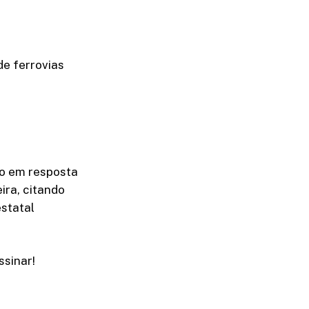
e ferrovias
io em resposta
ira, citando
statal
sinar!​