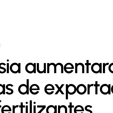
sia aumentar
as de export
ertilizantes