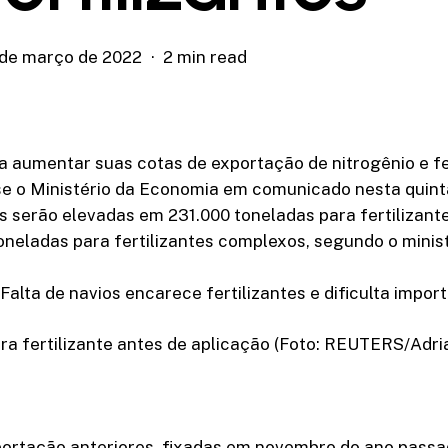
 de março de 2022
2 min read
a aumentar suas cotas de exportação de nitrogênio e fe
se o Ministério da Economia em comunicado nesta quint
as serão elevadas em 231.000 toneladas para fertilizan
neladas para fertilizantes complexos, segundo o minist
lta de navios encarece fertilizantes e dificulta impo
tra fertilizante antes de aplicação (Foto: REUTERS/Ad
portação anteriores, fixadas em novembro do ano passa