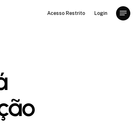
Acesso Restrito
Login
Menu
á
ação