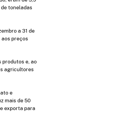
s de toneladas
zembro a 31 de
 aos preços
 produtos e, ao
s agricultores
fato e
uz mais de 50
 e exporta para