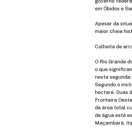
governo federa
em Óbidos e Sa
Apesar da situa
maior cheia hi
Colheita de arr
O Rio Grande d
o que significa
nesta segunda-f
Segundo o insti
hectare. Duas d
Fronteira Oeste
da área total c
de água está e
Maçambará, Itaq