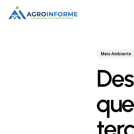
Skip
to
main
content
Meio Ambiente
Des
que 
ter