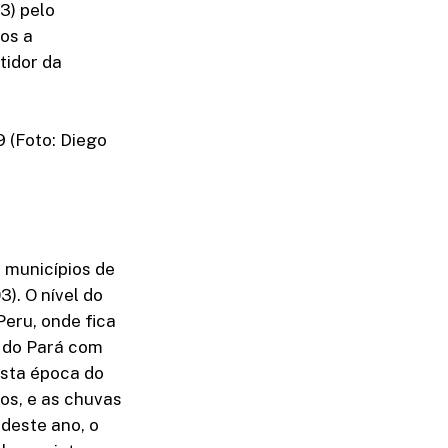
3) pelo
cos a
tidor da
 (Foto: Diego
s municípios de
). O nível do
Peru, onde fica
a do Pará com
esta época do
os, e as chuvas
deste ano, o