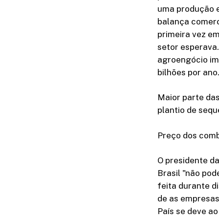
uma produção e
balança comerci
primeira vez e
setor esperava.
agroengócio im
bilhões por ano
Maior parte das
plantio de sequ
Preço dos comb
O presidente da
Brasil "não pod
feita durante d
de as empresas 
País se deve ao