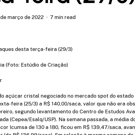
 de março de 2022
7 min read
aques desta terça-feira (29/3)
a (Foto: Estúdio de Criação)
r
do açúcar cristal negociado no mercado spot do estado
exta-feira (25/3) a R$ 140,00/saca, valor que não era o
reiro, segundo levantamento do Centro de Estudos Av
ada (Cepea/Esalq/USP). Na semana passada, a média do
or Icumsa de 130 a 180, ficou em R$ 139,47/saca, avan
ior (de R$ 136,99/saca). Em relação à mesma semana do