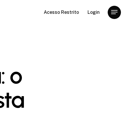
Acesso Restrito
Login
Menu
: o
sta
)