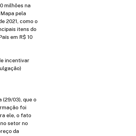
0 milhões na
o Mapa pela
de 2021, como o
ncipais itens do
País em R$ 10
e incentivar
vulgação)
a (29/03), que o
irmação foi
a ele, o fato
 no setor no
preço da