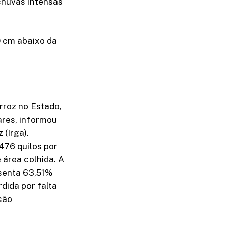
chuvas intensas
0 cm abaixo da
rroz no Estado,
ares, informou
 (Irga).
476 quilos por
 área colhida. A
esenta 63,51%
rdida por falta
são