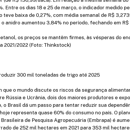
7%. Entre os dias 18 e 25 de março, o indicador medido p
o teve baixa de 0,27%, com média semanal de R$ 3,2739 
 o anidro aumentou 3,84% no período, fechando em R$ 3
etanol, os preços se mantêm firmes, às vésperas do e
a 2021/2022 (Foto: Thinkstock)
oduzir 300 mil toneladas de trigo até 2025
que o mundo discute os riscos da segurança alimenta
re Rússia e Ucrânia, dois dos maiores produtores e exp
 o Brasil dá um passo para tentar reduzir sua dependên
 hoje representa quase 60% do consumo no país. O plan
Brasileira de Pesquisa Agropecuária (Embrapa) é aume
rrado de 252 mil hectares em 2021 para 353 mil hectare