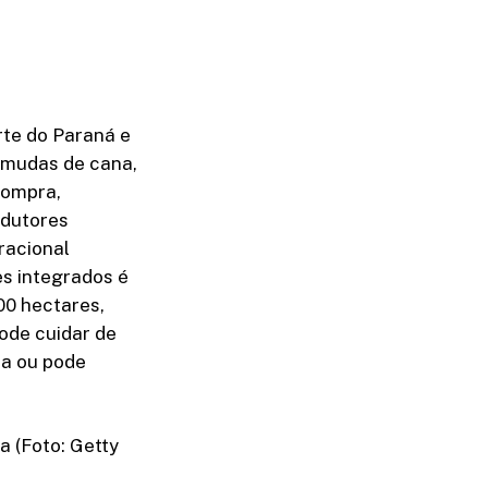
rte do Paraná e
 mudas de cana,
 compra,
odutores
racional
es integrados é
00 hectares,
ode cuidar de
na ou pode
 (Foto: Getty