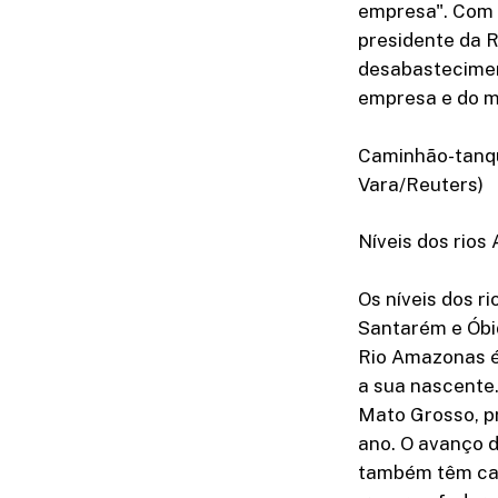
empresa". Com o
presidente da R
desabasteciment
empresa e do me
Caminhão-tanqu
Vara/Reuters)
Níveis dos rios
Os níveis dos r
Santarém e Óbid
Rio Amazonas é 
a sua nascente.
Mato Grosso, p
ano. O avanço d
também têm cau