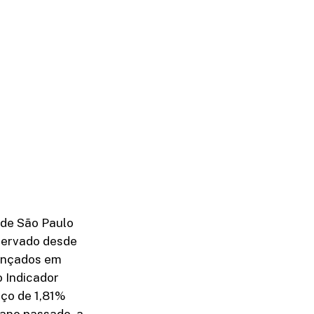
 de São Paulo
bservado desde
ançados em
 Indicador
ço de 1,81%
 ano passado, a