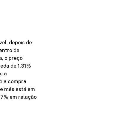
el, depois de
entro de
, o preço
ueda de 1,31%
e à
ce a compra
te mês está em
5,7% em relação