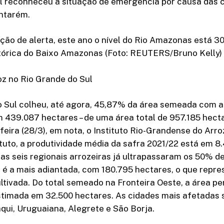
l reconheceu a situação de emergência por causa das 
ntarém.
ção de alerta, este ano o nível do Rio Amazonas está 3
stórica do Baixo Amazonas (Foto: REUTERS/Bruno Kelly)
oz no Rio Grande do Sul
o Sul colheu, até agora, 45,87% da área semeada com a
m 439.087 hectares – de uma área total de 957.185 hect
eira (28/3), em nota, o Instituto Rio-Grandense do Arroz
tuto, a produtividade média da safra 2021/22 está em 8.
as seis regionais arrozeiras já ultrapassaram os 50% de
 é a mais adiantada, com 180.795 hectares, o que repr
ultivada. Do total semeado na Fronteira Oeste, a área pe
stimada em 32.500 hectares. As cidades mais afetadas 
ui, Uruguaiana, Alegrete e São Borja.