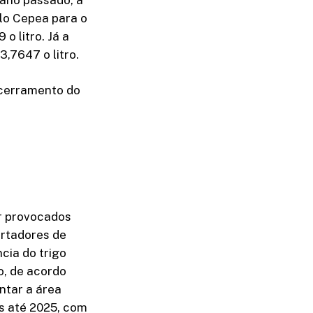
elo Cepea para o
o litro. Já a
,7647 o litro.
ncerramento do
r provocados
ortadores de
cia do trigo
o, de acordo
ntar a área
s até 2025, com