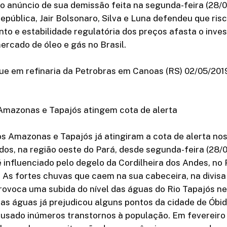
 anúncio de sua demissão feita na segunda-feira (28/0
epública, Jair Bolsonaro, Silva e Luna defendeu que ris
o e estabilidade regulatória dos preços afasta o inves
rcado de óleo e gás no Brasil.
e em refinaria da Petrobras em Canoas (RS) 02/05/2019
 Amazonas e Tapajós atingem cota de alerta
ios Amazonas e Tapajós já atingiram a cota de alerta no
os, na região oeste do Pará, desde segunda-feira (28/03
influenciado pelo degelo da Cordilheira dos Andes, no 
 As fortes chuvas que caem na sua cabeceira, na divis
rovoca uma subida do nível das águas do Rio Tapajós n
as águas já prejudicou alguns pontos da cidade de Óbid
sado inúmeros transtornos à população. Em fevereiro 