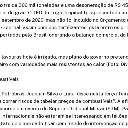
xtra de 300 mil toneladas e uma desoneração de R$ 45
al do grão. O TED do Trigo Tropical foi apresentado a
m setembro de 2020, mas não foi incluído no Orçamento 
 O cereal, assim com oos fertilizantes, está entre os pri
portados pelo Brasil, onerando a balança comercial do 
.
 lavouras hoje é irrigada, mas plano do governo pretend
eiro com variedades mais resistentes ao calor (Foto: Di
ustíveis
 Petrobras, Joaquim Silva e Luna, disse nesta terça-feir
e correr riscos de tabelar preços de combustíveis". A af
iscurso em evento do Superior Tribunal Militar (STM). Par
internacionais não estarem se interessando em leilões
 fato de o mercado ficar com "medo de intervenção no 