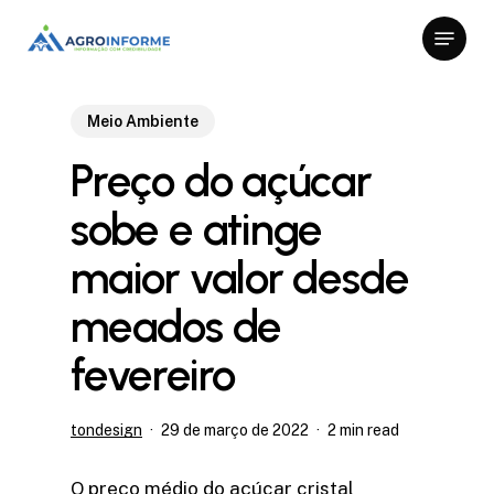
Skip
Menu
to
Close
main
Menu
content
Meio Ambiente
Preço do açúcar
sobe e atinge
maior valor desde
meados de
fevereiro
tondesign
29 de março de 2022
2 min read
O preço médio do açúcar cristal