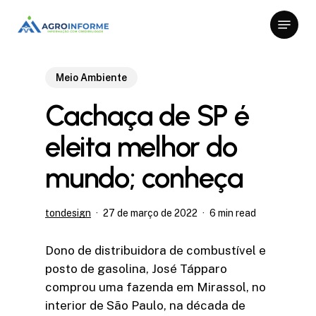
Skip
Menu
to
Close
main
Menu
content
Meio Ambiente
Cachaça de SP é
eleita melhor do
mundo; conheça
tondesign
27 de março de 2022
6 min read
Dono de distribuidora de combustível e
posto de gasolina, José Tápparo
comprou uma fazenda em Mirassol, no
interior de São Paulo, na década de