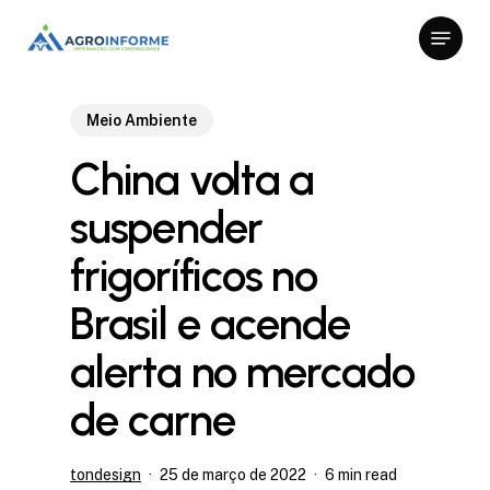
Skip
Menu
to
Close
main
Menu
content
Meio Ambiente
China volta a
suspender
frigoríficos no
Brasil e acende
alerta no mercado
de carne
tondesign
25 de março de 2022
6 min read