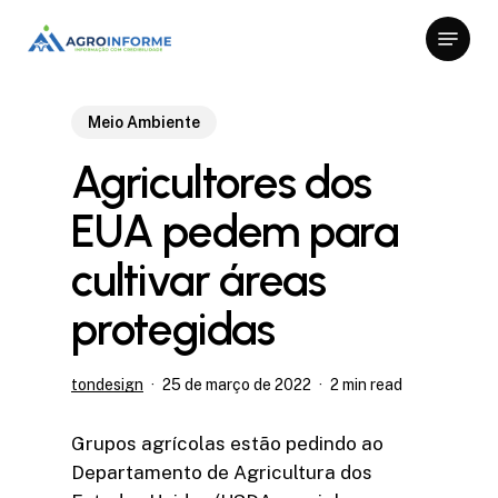
Skip
Menu
to
Close
main
Menu
content
Meio Ambiente
Agricultores dos
EUA pedem para
cultivar áreas
protegidas
tondesign
25 de março de 2022
2 min read
Grupos agrícolas estão pedindo ao
Departamento de Agricultura dos