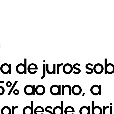
a de juros so
75% ao ano, a
or desde abri