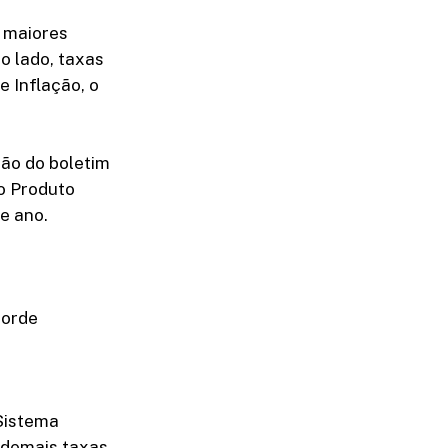
s maiores
o lado, taxas
e Inflação, o
ão do boletim
o Produto
e ano.
corde
 Sistema
s demais taxas