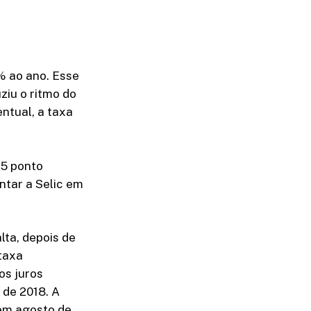
% ao ano. Esse
ziu o ritmo do
ntual, a taxa
75 ponto
ntar a Selic em
lta, depois de
 taxa
os juros
 de 2018. A
 em agosto de