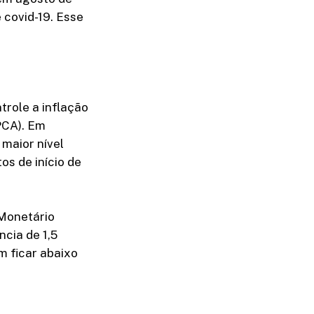
 covid-19. Esse
trole a inflação
PCA). Em
maior nível
s de início de
 Monetário
cia de 1,5
m ficar abaixo