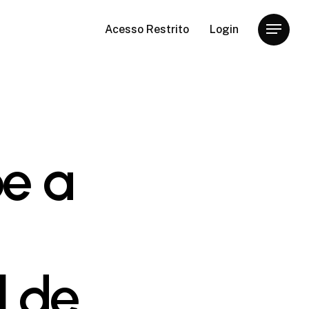
Acesso Restrito
Login
Menu
be a
l de