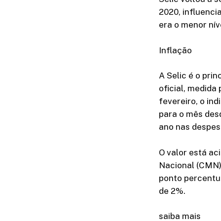
2020, influenc
era o menor níve
Inflação
A Selic é o pri
oficial, medida
fevereiro, o in
para o mês desd
ano nas despes
O valor está ac
Nacional (CMN)
ponto percentua
de 2%.
saiba mais