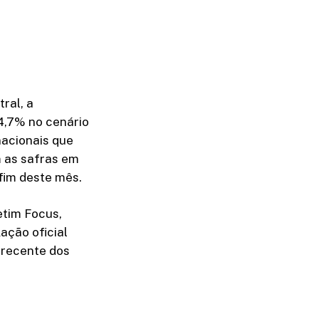
ral, a
4,7% no cenário
nacionais que
m as safras em
 fim deste mês.
etim Focus,
ação oficial
 recente dos