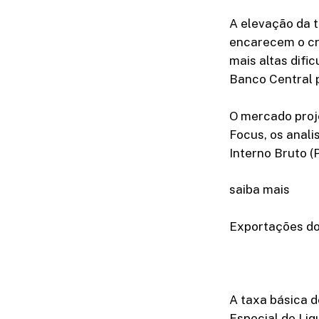
A elevação da t
encarecem o cr
mais altas difi
Banco Central 
O mercado proj
Focus, os anal
Interno Bruto (
saiba mais
Exportações do
A taxa básica d
Especial de Liq