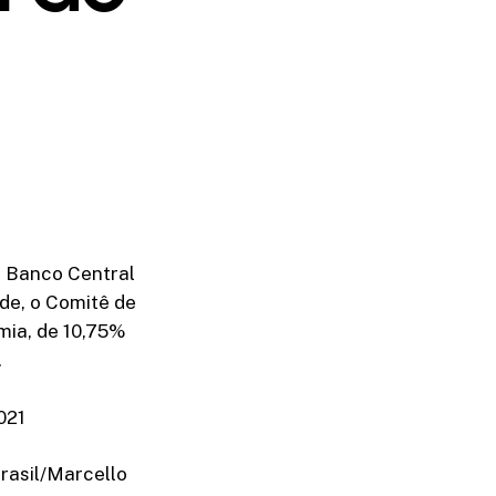
o Banco Central
ade, o Comitê de
mia, de 10,75%
.
021
Brasil/Marcello