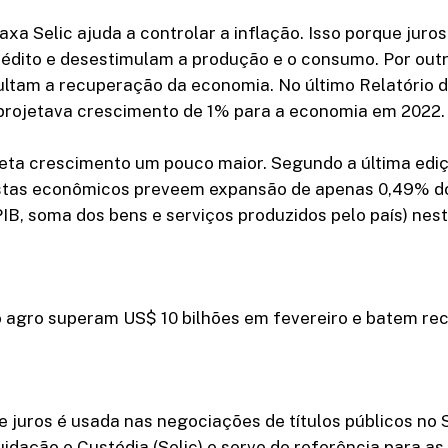
axa Selic ajuda a controlar a inflação. Isso porque juro
édito e desestimulam a produção e o consumo. Por outr
cultam a recuperação da economia. No último Relatório d
projetava crescimento de 1% para a economia em 2022.
eta crescimento um pouco maior. Segundo a última ediç
istas econômicos preveem expansão de apenas 0,49% d
PIB, soma dos bens e serviços produzidos pelo país) nest
 agro superam US$ 10 bilhões em fevereiro e batem re
e juros é usada nas negociações de títulos públicos no
uidação e Custódia (Selic) e serve de referência para a