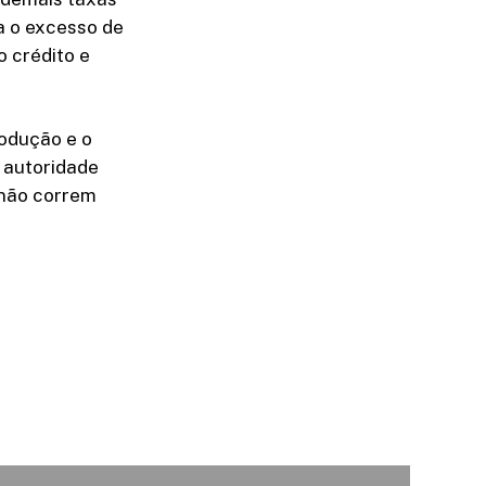
a o excesso de
 crédito e
rodução e o
a autoridade
 não correm