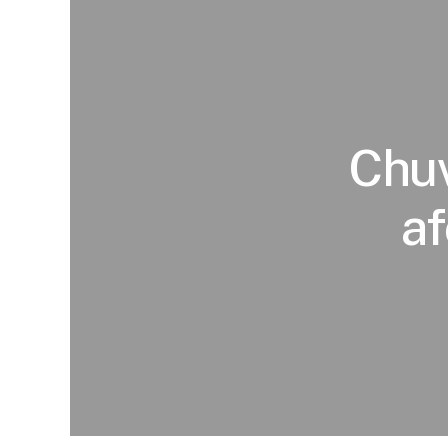
Chuv
af