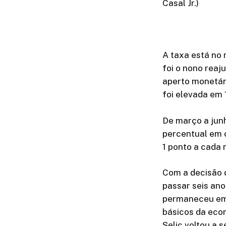
Casal Jr.)
A taxa está no 
foi o nono reaj
aperto monetári
foi elevada em 
De março a jun
percentual em c
1 ponto a cada 
Com a decisão d
passar seis ano
permaneceu em 1
básicos da eco
Selic voltou a 