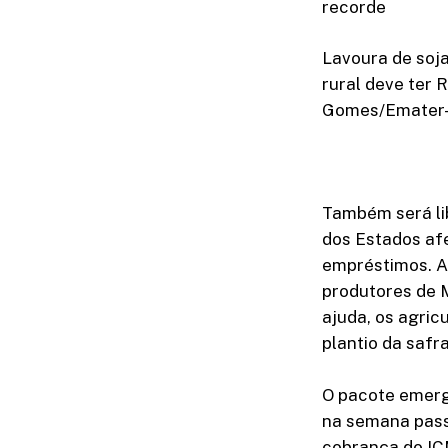
recorde
Lavoura de soja
rural deve ter 
Gomes/Emater
Também será lib
dos Estados af
empréstimos. Al
produtores de 
ajuda, os agric
plantio da safr
O pacote emerg
na semana pass
cobrança do IC