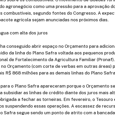
do agronegócio como uma pressão para a aprovação do
os combustíveis, segundo fontes do Congresso. A expec
pacote agrícola sejam anunciadas nos próximos dias.
ngua com alta dos juros
inha conseguido abrir espaço no Orçamento para adicio
ídio da linha do Plano Safra voltada aos pequenos produ
al de Fortalecimento da Agricultura Familiar (Pronaf).
 no Orçamento (com corte de verbas em outras áreas) p
is R$ 868 milhões para as demais linhas do Plano Safra
s para o Plano Safra apareceram porque o Orçamento s
a subsidiar as linhas de crédito diante dos juros mais al
obrigada a fechar as torneiras. Em fevereiro, o Tesour
cos suspendendo essas operações. A escassez de recur
no Safra segue sendo um ponto de atrito com a bancada 