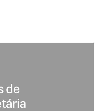
s de
tária