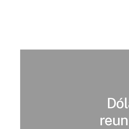
Dól
reun