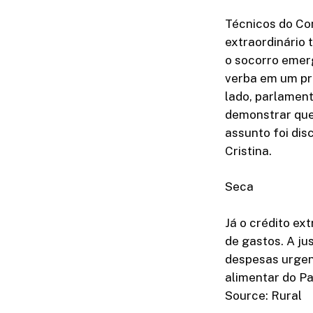
Técnicos do Co
extraordinário
o socorro emerg
verba em um pro
lado, parlamen
demonstrar que
assunto foi dis
Cristina.
Seca
Já o crédito ex
de gastos. A jus
despesas urgent
alimentar do Pa
Source: Rural