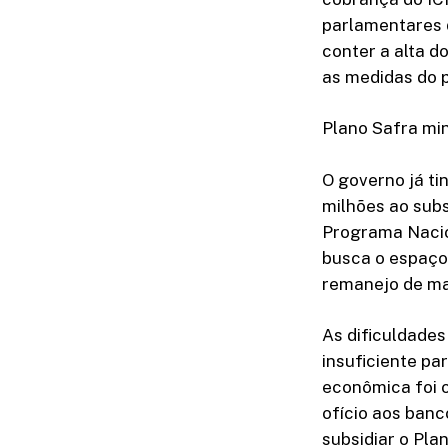
parlamentares 
conter a alta d
as medidas do 
Plano Safra mi
O governo já t
milhões ao subs
Programa Nacion
busca o espaço
remanejo de ma
As dificuldade
insuficiente par
econômica foi 
ofício aos ban
subsidiar o Pla