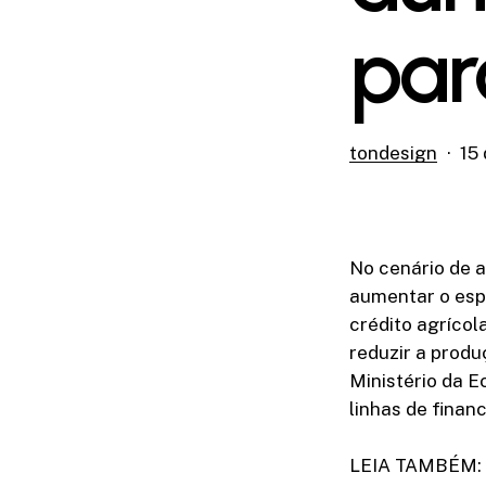
par
tondesign
15
No cenário de a
aumentar o esp
crédito agrícol
reduzir a produ
Ministério da E
linhas de finan
LEIA TAMBÉM: E