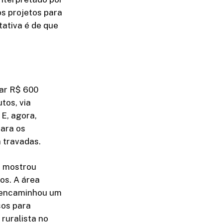
s projetos para
tativa é de que
nar R$ 600
tos, via
 E, agora,
ara os
 travadas.
e mostrou
tos. A área
o encaminhou um
sos para
ruralista no