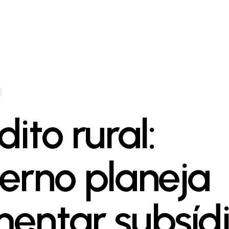
ito rural:
erno planeja
entar subsíd