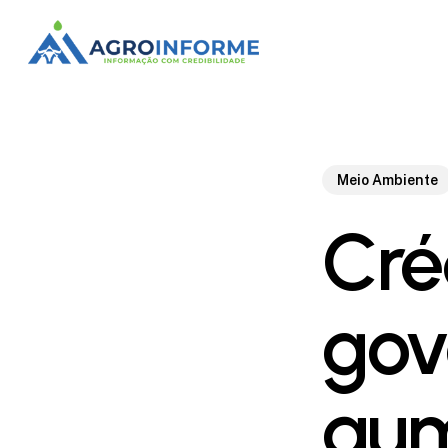
Skip
to
main
content
Meio Ambiente
Créd
gov
aum