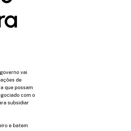
ra
 governo vai
rações de
fra que possam
negociado com o
ra subsidiar
iro e batem