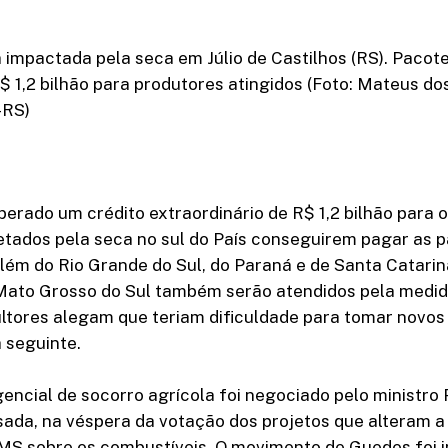
 impactada pela seca em Júlio de Castilhos (RS). Pacote
R$ 1,2 bilhão para produtores atingidos (Foto: Mateus d
-RS)
erado um crédito extraordinário de R$ 1,2 bilhão para o
etados pela seca no sul do País conseguirem pagar as p
ém do Rio Grande do Sul, do Paraná e de Santa Catarin
Mato Grosso do Sul também serão atendidos pela medi
ultores alegam que teriam dificuldade para tomar novos 
a seguinte.
encial de socorro agrícola foi negociado pelo ministro
ada, na véspera da votação dos projetos que alteram a
MS sobre os combustíveis. O movimento de Guedes foi i