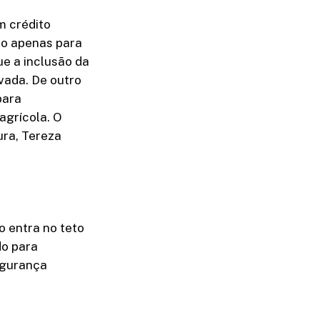
m crédito
ão apenas para
ue a inclusão da
vada. De outro
para
agrícola. O
ura, Tereza
o entra no teto
do para
egurança