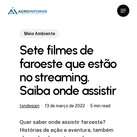
Skip
Menu
to
Close
main
Menu
content
Meio Ambiente
Sete filmes de
faroeste que estão
no streaming.
Saiba onde assistir
tondesign
13 de março de 2022
5 min read
Quer saber onde assistir faroeste?
Histórias de ação e aventura, também