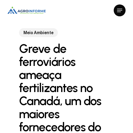
Skip
Menu
to
Close
main
Menu
content
Meio Ambiente
Greve de
ferroviários
ameaça
fertilizantes no
Canadá, um dos
maiores
fornecedores do