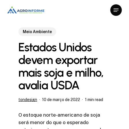
Skip
Menu
to
Close
main
Menu
content
Meio Ambiente
Estados Unidos
devem exportar
mais soja e milho,
avalia USDA
tondesign
10 de março de 2022
1 min read
O estoque norte-americano de soja
será menor do que o esperado