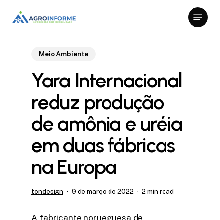
Skip
Menu
to
Close
main
Menu
content
Meio Ambiente
Yara Internacional
reduz produção
de amônia e uréia
em duas fábricas
na Europa
tondesign
9 de março de 2022
2 min read
A fabricante norueguesa de