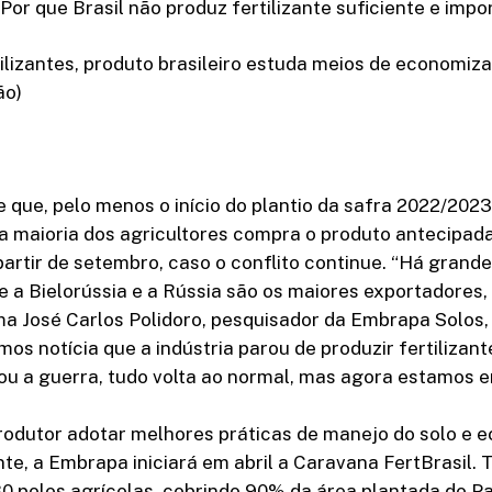
r que Brasil não produz fertilizante suficiente e impo
tilizantes, produto brasileiro estuda meios de economiz
ão)
e que, pelo menos o início do plantio da safra 2022/2023
 a maioria dos agricultores compra o produto antecipa
partir de setembro, caso o conflito continue. “Há grande
e a Bielorússia e a Rússia são os maiores exportadores
ma José Carlos Polidoro, pesquisador da Embrapa Solos,
mos notícia que a indústria parou de produzir fertilizan
 a guerra, tudo volta ao normal, mas agora estamos em
rodutor adotar melhores práticas de manejo do solo e 
ante, a Embrapa iniciará em abril a Caravana FertBrasil.
0 polos agrícolas, cobrindo 90% da área plantada do País