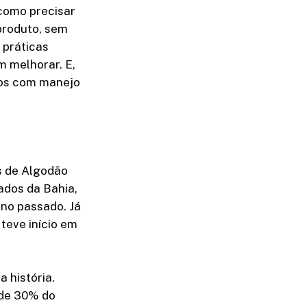
 como precisar
produto, sem
 práticas
m melhorar. E,
nos com manejo
s de Algodão
ados da Bahia,
no passado. Já
teve início em
 história.
 de 30% do