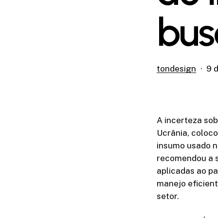
bus
tondesign
9 
A incerteza sob
Ucrânia, coloco
insumo usado n
recomendou a s
aplicadas ao pa
manejo eficien
setor.