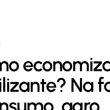
o economiza
ilizante? Na f
insumo, agro