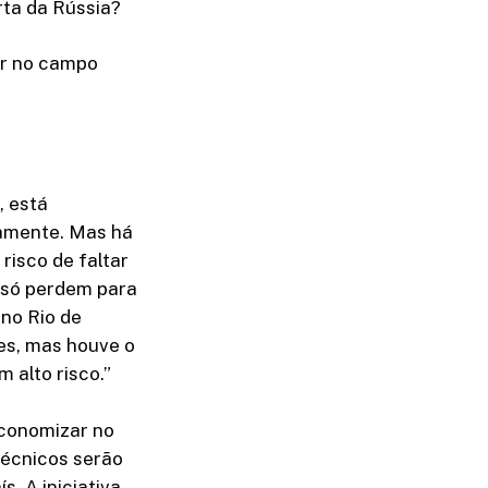
rta da Rússia?
ar no campo
, está
damente. Mas há
 risco de faltar
, só perdem para
 no Rio de
tes, mas houve o
 alto risco.”
economizar no
 Técnicos serão
. A iniciativa,