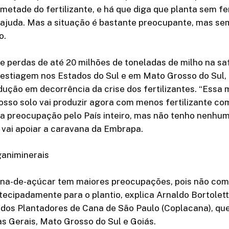
metade do fertilizante, e há que diga que planta sem fe
ajuda. Mas a situação é bastante preocupante, mas sem
o.
ve perdas de até 20 milhões de toneladas de milho na s
 estiagem nos Estados do Sul e em Mato Grosso do Sul,
ução em decorrência da crise dos fertilizantes. “Essa 
nosso solo vai produzir agora com menos fertilizante co
 preocupação pelo País inteiro, mas não tenho nenhum
e vai apoiar a caravana da Embrapa.
ganiminerais
cana-de-açúcar tem maiores preocupações, pois não co
ntecipadamente para o plantio, explica Arnaldo Bortolett
 dos Plantadores de Cana de São Paulo (Coplacana), q
s Gerais, Mato Grosso do Sul e Goiás.