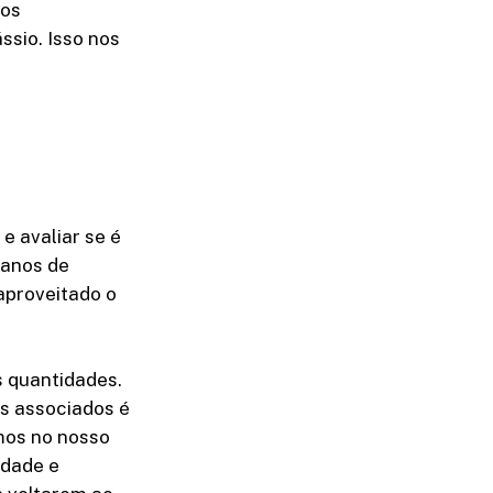
los
sio. Isso nos
e avaliar se é
 anos de
 aproveitado o
s quantidades.
s associados é
mos no nosso
idade e