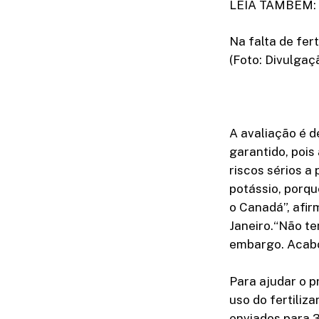
LEIA TAMBÉM: Po
Na falta de fer
(Foto: Divulgaç
A avaliação é d
garantido, pois
riscos sérios a 
potássio, porqu
o Canadá”, afir
Janeiro.“Não te
embargo. Acabou
Para ajudar o p
uso do fertiliz
enviados para 3