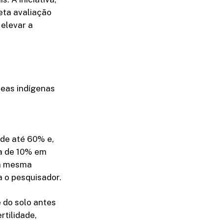
eta avaliação
 elevar a
reas indígenas
 de até 60% e,
ia de 10% em
 a mesma
a o pesquisador.
e do solo antes
rtilidade,