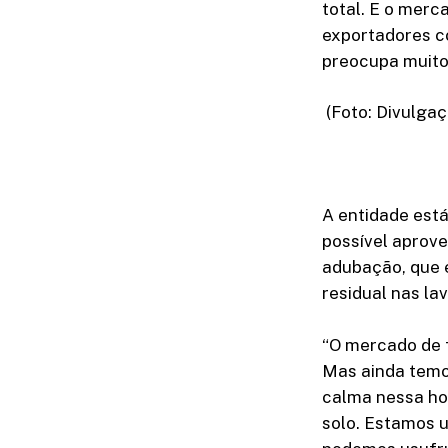
total. E o merc
exportadores c
preocupa muito”
(Foto: Divulgaç
A entidade está
possível aprove
adubação, que e
residual nas la
“O mercado de 
Mas ainda temo
calma nessa ho
solo. Estamos u