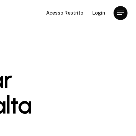
Acesso Restrito
Login
Menu
r
alta