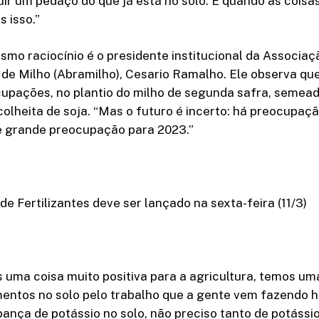
r um pedaço do que já está no solo. E quando as coisa
 isso.”
o raciocínio é o presidente institucional da Associaçã
de Milho (Abramilho), Cesario Ramalho. Ele observa qu
pações, no plantio do milho de segunda safra, semeado
 colheita de soja. “Mas o futuro é incerto: há preocupaç
 e grande preocupação para 2023.”
de Fertilizantes deve ser lançado na sexta-feira (11/3)
uma coisa muito positiva para a agricultura, temos um
mentos no solo pelo trabalho que a gente vem fazendo 
nça de potássio no solo, não preciso tanto de potássio.