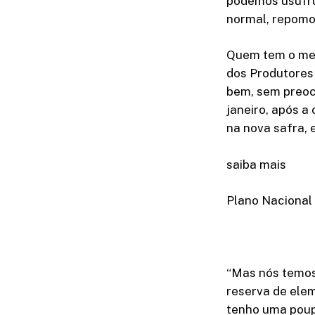
podemos usufrui
normal, repomos
Quem tem o mesm
dos Produtores 
bem, sem preocu
janeiro, após a
na nova safra,
saiba mais
Plano Nacional 
“Mas nós temos 
reserva de ele
tenho uma poupa