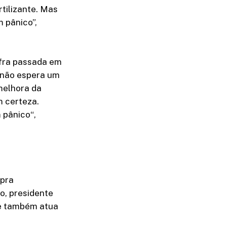
rtilizante. Mas
 pânico”,
afra passada em
 não espera um
melhora da
m certeza.
 pânico“,
mpra
o, presidente
ue também atua