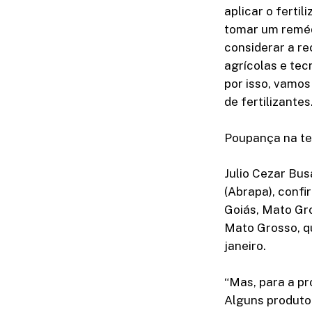
aplicar o ferti
tomar um reméd
considerar a re
agrícolas e tec
por isso, vamo
de fertilizantes
Poupança na te
Julio Cezar Bus
(Abrapa), confi
Goiás, Mato Gr
Mato Grosso, qu
janeiro.
“Mas, para a pr
Alguns produtor