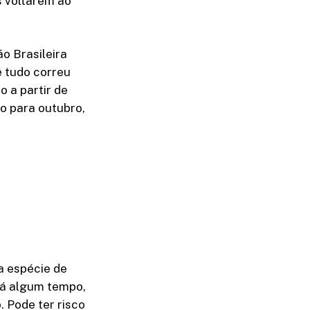
s voltarem ao
o Brasileira
e tudo correu
 a partir de
ão para outubro,
a espécie de
há algum tempo,
 Pode ter risco