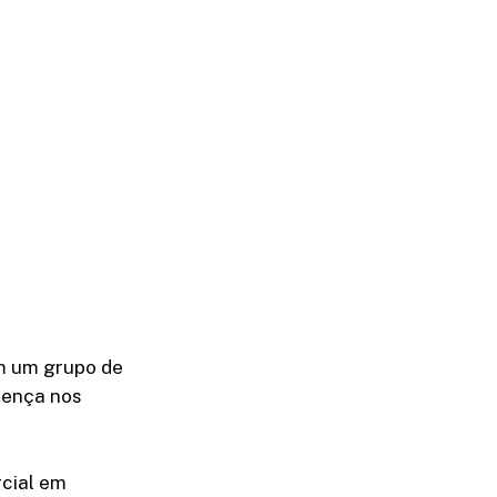
,
em um grupo de
oença nos
rcial em