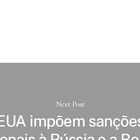
Next Post
EUA impõem sançõe
ionais à Rússia e a Be