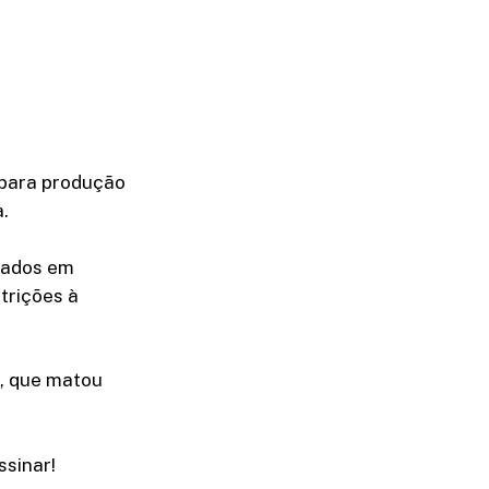
 para produção
.
rmados em
trições à
A, que matou
sinar!​