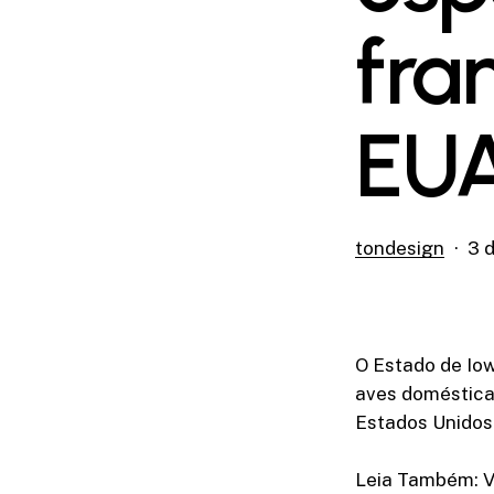
fra
EU
tondesign
3 
O Estado de Iow
aves doméstica
Estados Unidos 
Leia Também: Ví