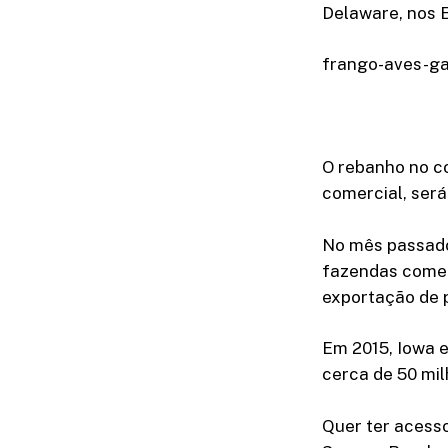
Delaware, nos 
frango-aves-gal
O rebanho no c
comercial, será
No mês passado
fazendas comer
exportação de 
Em 2015, Iowa e
cerca de 50 mil
Quer ter acesso