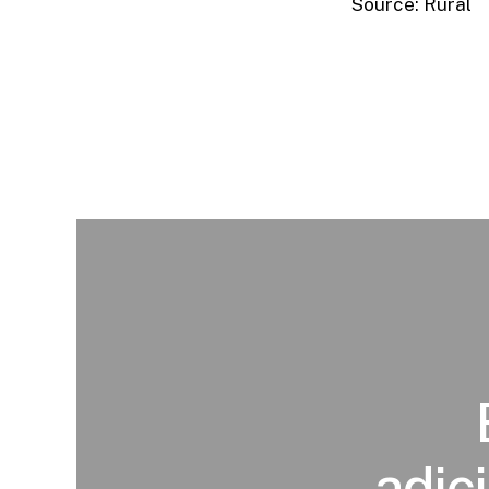
Source: Rural
adic