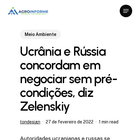
Skip
Menu
to
Close
main
Menu
content
Meio Ambiente
Ucrânia e Rússia
concordam em
negociar sem pré-
condições, diz
Zelenskiy
tondesign
27 de fevereiro de 2022
1 min read
Autoridades ucranianas e russas se