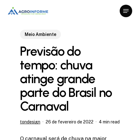
Skip
Menu
to
Close
main
Menu
content
Meio Ambiente
Previsão do
tempo: chuva
atinge grande
parte do Brasil no
Carnaval
tondesign
26 de fevereiro de 2022
4 min read
O carnaval será de chuva na maior