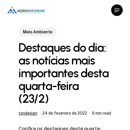
Skip
Menu
to
Close
main
Menu
content
Meio Ambiente
Destaques do dia:
as notícias mais
importantes desta
quarta-feira
(23/2)
tondesign
24 de fevereiro de 2022
6 min read
Confira os destaques desta quarta-