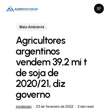
Skip
Menu
to
Close
main
Menu
content
Meio Ambiente
Agricultores
argentinos
vendem 39,2 mi t
de soja de
2020/21, diz
governo
tondesign
23 de fevereiro de 2022
2 min read