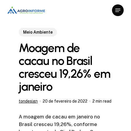
Skip
Menu
to
Close
main
Menu
content
Meio Ambiente
Moagem de
cacau no Brasil
cresceu 19,26% em
janeiro
tondesign
20 de fevereiro de 2022
2 min read
A moagem de cacau em janeiro no
Brasil cresceu 19,26%, conforme