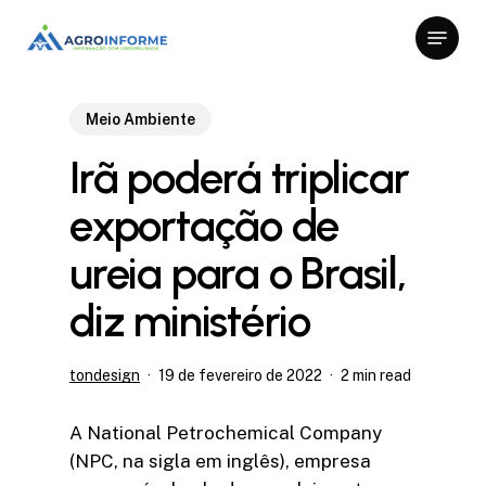
Skip
Menu
to
Close
main
Menu
content
Meio Ambiente
Irã poderá triplicar
exportação de
ureia para o Brasil,
diz ministério
tondesign
19 de fevereiro de 2022
2 min read
A National Petrochemical Company
(NPC, na sigla em inglês), empresa