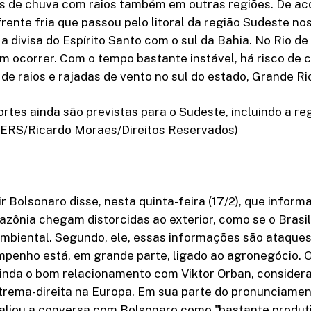
s de chuva com raios também em outras regiões. De ac
rente fria que passou pelo litoral da região Sudeste nos
a divisa do Espírito Santo com o sul da Bahia. No Rio de
 ocorrer. Com o tempo bastante instável, há risco de 
 raios e rajadas de vento no sul do estado, Grande Ri
rtes ainda são previstas para o Sudeste, incluindo a re
TERS/Ricardo Moraes/Direitos Reservados)
ir Bolsonaro disse, nesta quinta-feira (17/2), que infor
zônia chegam distorcidas ao exterior, como se o Brasi
ambiental. Segundo, ele, essas informações são ataque
mpenho está, em grande parte, ligado ao agronegócio. 
 ainda o bom relacionamento com Viktor Orban, conside
rema-direita na Europa. Em sua parte do pronunciament
valiou a conversa com Bolsonaro como "bastante produti