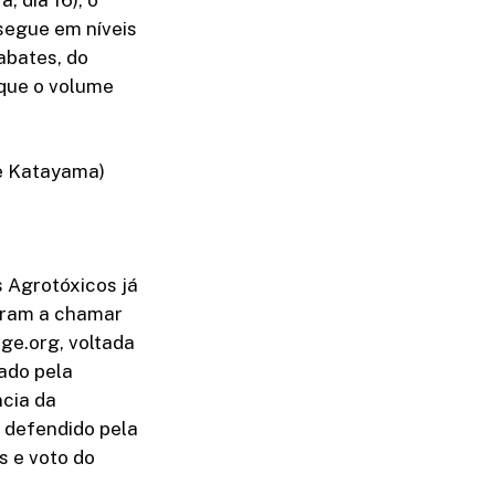
segue em níveis
abates, do
 que o volume
re Katayama)
s Agrotóxicos já
saram a chamar
ge.org, voltada
ado pela
ncia da
o defendido pela
s e voto do