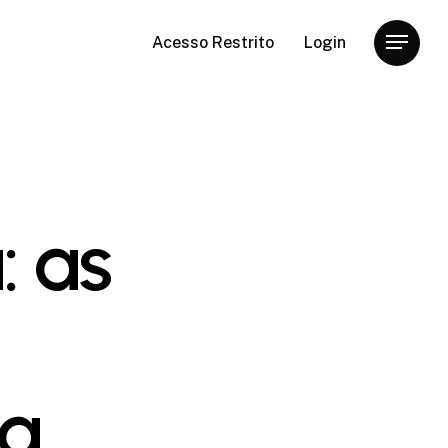
Acesso Restrito
Login
Menu
: as
ta