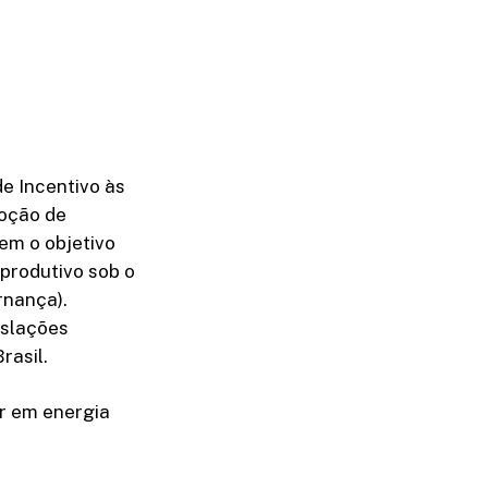
de Incentivo às
doção de
em o objetivo
 produtivo sob o
rnança).
islações
rasil.
ar em energia