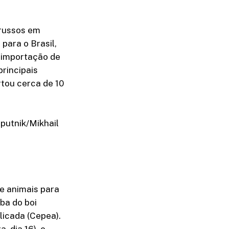
 russos em
para o Brasil,
 importação de
rincipais
rtou cerca de 10
Sputnik/Mikhail
e animais para
ba do boi
icada (Cepea).
, dia 16), o