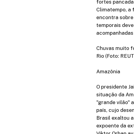
fortes pancada
Climatempo, a f
encontra sobre 
temporais devem
acompanhadas de
Chuvas muito fo
Rio (Foto: REU
Amazônia
O presidente Ja
situação da Ama
"grande vilão" 
país, cujo dese
Brasil exaltou
expoente da ext
Viktor Orban a