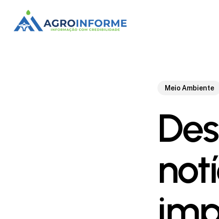
Skip
to
main
content
Meio Ambiente
Des
not
imp