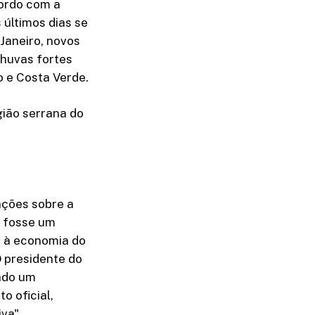
ordo com a
 últimos dias se
 Janeiro, novos
chuvas fortes
o e Costa Verde.
gião serrana do
mações sobre a
l fosse um
s à economia do
O presidente do
rado um
o oficial,
va".