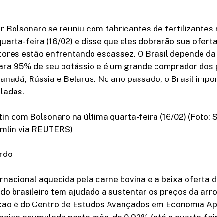
ir Bolsonaro se reuniu com fabricantes de fertilizantes
arta-feira (16/02) e disse que eles dobrarão sua oferta 
ltores estão enfrentando escassez. O Brasil depende da
para 95% de seu potássio e é um grande comprador dos p
nadá, Rússia e Belarus. No ano passado, o Brasil impo
ladas.
in com Bolsonaro na última quarta-feira (16/02) (Foto: 
mlin via REUTERS)
ordo
nacional aquecida pela carne bovina e a baixa oferta d
o brasileiro tem ajudado a sustentar os preços da arro
ação é do Centro de Estudos Avançados em Economia Apl
baixa acumulada neste mês, de 0,92% (até a quarta-feira