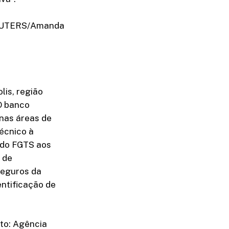
 REUTERS/Amanda
lis, região
 O banco
nas áreas de
écnico à
 do FGTS aos
 de
seguros da
entificação de
oto: Agência