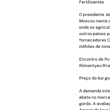
Fertilizantes
O presidente Ja
Moscou nesta qu
onde os agricu
outros países 
fornecedores Ca
milhões de tone
Encontro de Put
Klimentyev/Kre
Preço do boi g
A demanda inter
abate no mercad
gordo. A avali
Apesar da leve 