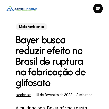
Skip
Menu
to
Close
main
Menu
content
Meio Ambiente
Bayer busca
reduzir efeito no
Brasil de ruptura
na fabricação de
glifosato
tondesign
16 de fevereiro de 2022
3 min read
A multinacional Bayer afirmou nesta