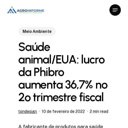
Skip
Menu
to
Close
main
Menu
content
Meio Ambiente
Saúde
animal/EUA: lucro
da Phibro
aumenta 36,7% no
2º trimestre fiscal
tondesign
10 de fevereiro de 2022
2 min read
A fabricante de produtos para saúde