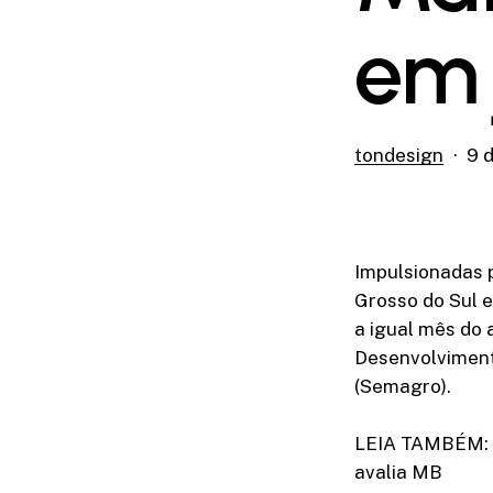
em 
tondesign
9 
Impulsionadas p
Grosso do Sul 
a igual mês do
Desenvolviment
(Semagro).
LEIA TAMBÉM: P
avalia MB