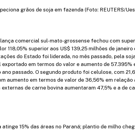
speciona grãos de soja em fazenda (Foto: REUTERS/Uesl
balança comercial sul-mato-grossense fechou com super
lor 118,05% superior aos US$ 139,25 milhões de janeiro 
ações do Estado foi liderada, no mês passado, pela so
l exportado em termos do valor e aumento de 57.395% 
o ano passado. O segundo produto foi celulose, com 21
com aumento em termos de valor de 36,56% em relação a
s externas de carne bovina aumentaram 47,5% e a de ca
a atinge 15% das áreas no Paraná; plantio de milho che