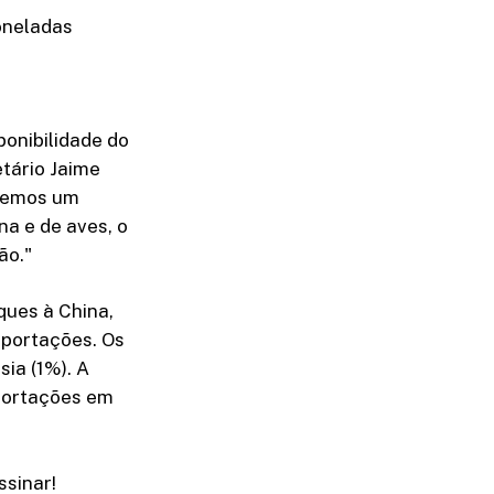
oneladas
onibilidade do
tário Jaime
ivemos um
a e de aves, o
ão."
ues à China,
xportações. Os
ia (1%). A
xportações em
sinar!​