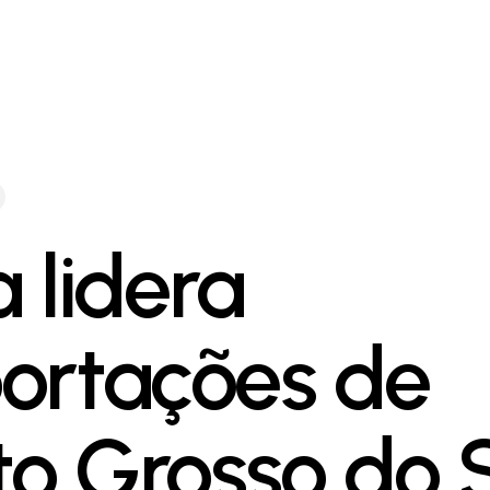
a lidera
ortações de
o Grosso do S