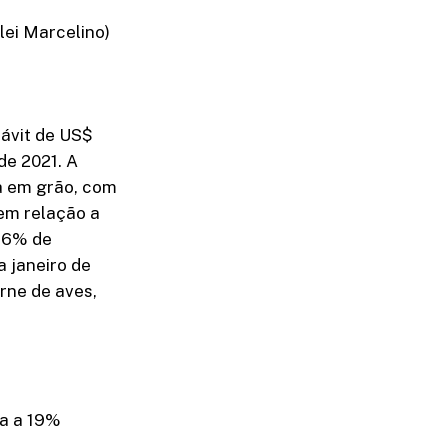
ei Marcelino)
ávit de US$
de 2021. A
ja em grão, com
em relação a
,66% de
 janeiro de
rne de aves,
ga a 19%