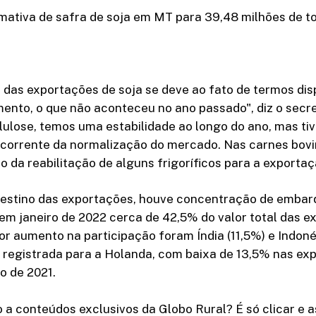
imativa de safra de soja em MT para 39,48 milhões de t
das exportações de soja se deve ao fato de termos disp
ento, o que não aconteceu no ano passado", diz o secre
lulose, temos uma estabilidade ao longo do ano, mas t
corrente da normalização do mercado. Nas carnes bovin
to da reabilitação de alguns frigoríficos para a exportaç
estino das exportações, houve concentração de embarq
m janeiro de 2022 cerca de 42,5% do valor total das e
r aumento na participação foram Índia (11,5%) e Indonés
i registrada para a Holanda, com baixa de 13,5% nas e
ro de 2021.
 a conteúdos exclusivos da Globo Rural? É só clicar e as