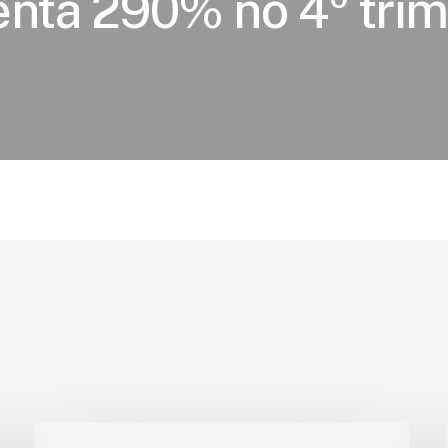
nta 290% no 4º trim