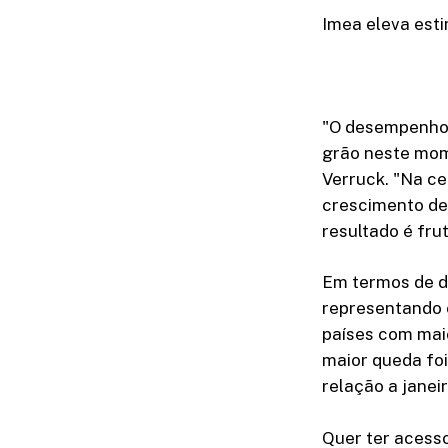
Imea eleva est
"O desempenho 
grão neste mom
Verruck. "Na ce
crescimento de
resultado é fru
Em termos de d
representando e
países com maio
maior queda fo
relação a janei
Quer ter acesso