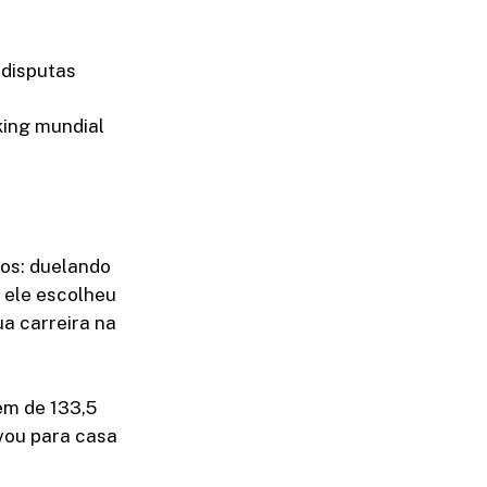
 disputas
king mundial
tos: duelando
 ele escolheu
ua carreira na
em de 133,5
vou para casa