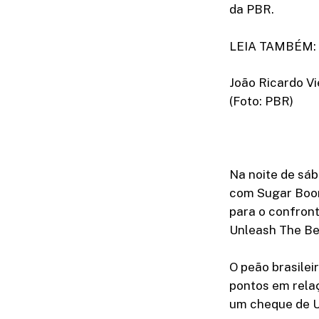
da PBR.
LEIA TAMBÉM: R
João Ricardo Vi
(Foto: PBR)
Na noite de sáb
com Sugar Boom
para o confronto
Unleash The Bea
O peão brasilei
pontos em relaç
um cheque de U