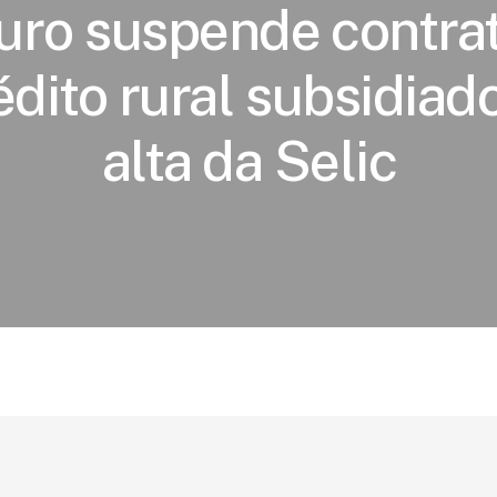
uro suspende contra
édito rural subsidiad
alta da Selic