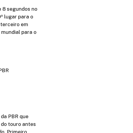
e 8 segundos no
º lugar para o
m terceiro em
 mundial para o
 PBR
o da PBR que
 do touro antes
o. Primeiro,