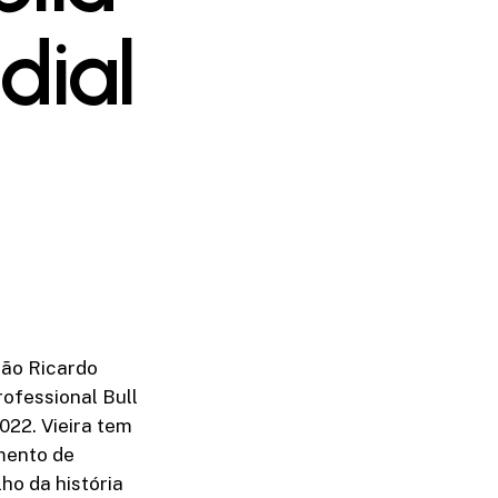
dial
oão Ricardo
rofessional Bull
022. Vieira tem
mento de
ho da história