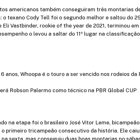
lotos americanos também conseguiram três montarias d
: o texano Cody Tell foi o segundo melhor e saltou do 29
e Eli Vastbinder, rookie of the year de 2021, terminou e
sempenho o levou a saltar do 11º lugar na classificação
 6 anos, Whoopa é o touro a ser vencido nos rodeios da
 terá Robson Palermo como técnico na PBR Global CUP
do na etapa foi o brasileiro José Vitor Leme, bicampeã
 o primeiro tricampeão consecutivo da história. Ele caiu
 na sexta, mas conseguiu duas boas montarias no sábad