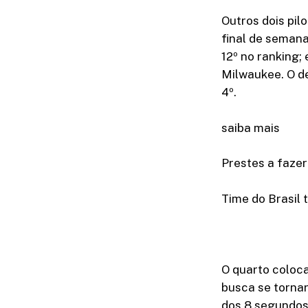
Outros dois pi
final de semana
12º no ranking; 
Milwaukee. O de
4º.
saiba mais
Prestes a fazer
Time do Brasil
O quarto coloca
busca se tornar
dos 8 segundos