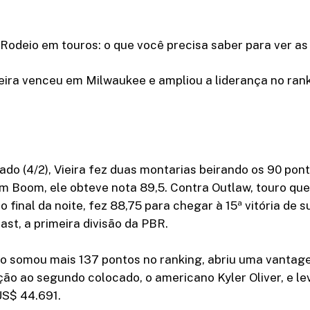
odeio em touros: o que você precisa saber para ver as
eira venceu em Milwaukee e ampliou a liderança no ran
ado (4/2), Vieira fez duas montarias beirando os 90 pon
 Boom, ele obteve nota 89,5. Contra Outlaw, touro que
 final da noite, fez 88,75 para chegar à 15ª vitória de s
st, a primeira divisão da PBR.
ro somou mais 137 pontos no ranking, abriu uma vantag
ão ao segundo colocado, o americano Kyler Oliver, e le
S$ 44.691.