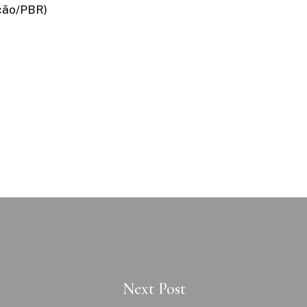
ção/PBR)
Next Post