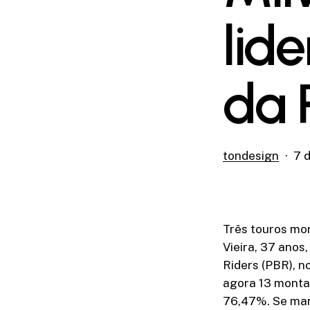
lid
da 
tondesign
7 
Três touros mo
Vieira, 37 anos
Riders (PBR), n
agora 13 monta
76,47%. Se mant