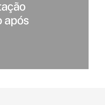
tação
o após