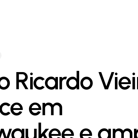
o Ricardo Viei
ce em
waukee e amp