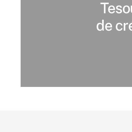
Teso
de cr