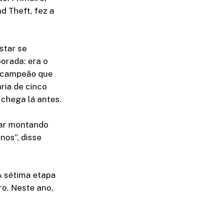
d Theft, fez a
star se
orada: era o
 bicampeão que
aria de cinco
 chega lá antes.
nuar montando
nos”, disse
A sétima etapa
ro. Neste ano,